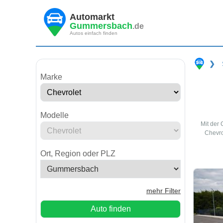
Automarkt
Gummersbach
.de
Autos einfach finden
❯
Marke
Modelle
Mit der
Chevro
Ort, Region oder PLZ
mehr Filter
Auto finden