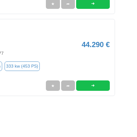
➜
★
➦
44.290 €
77
n
333 kw (453 PS)
➜
★
➦