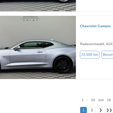
Chevrolet Camaro
Radevormwald, 424
23.500 km
Benzi
1 - 10 von 16
1
2
❯
❯❯