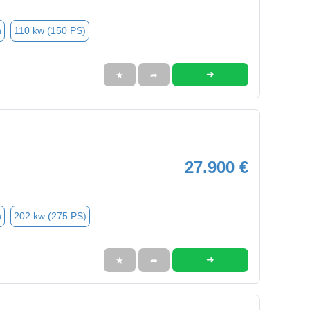
n
110 kw (150 PS)
➜
★
➦
27.900 €
n
202 kw (275 PS)
➜
★
➦