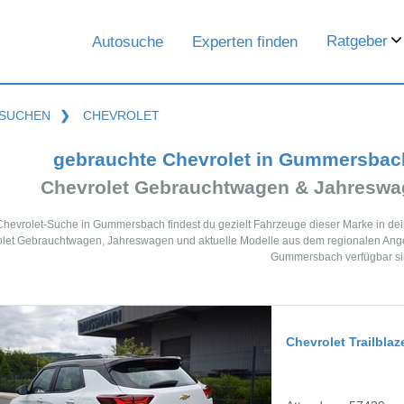
Ratgeber
Autosuche
Experten finden
SUCHEN
❯
CHEVROLET
gebrauchte Chevrolet in Gummersbac
Chevrolet Gebrauchtwagen & Jahreswa
 Chevrolet-Suche in Gummersbach findest du gezielt Fahrzeuge dieser Marke in de
let Gebrauchtwagen, Jahreswagen und aktuelle Modelle aus dem regionalen Angebo
Gummersbach verfügbar si
Chevrolet Trailblaz