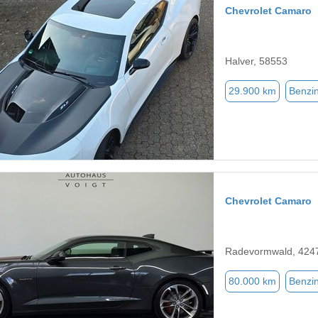
Chevrolet Camaro
Halver, 58553
29.900 km
Benzi
Chevrolet Camaro
Radevormwald, 424
80.000 km
Benzi