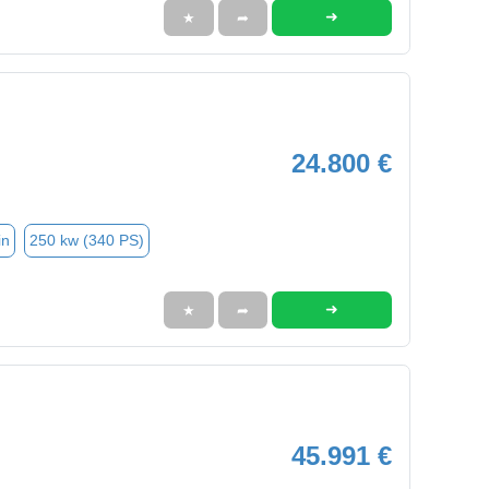
➜
★
➦
24.800 €
in
250 kw (340 PS)
➜
★
➦
45.991 €