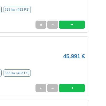
n
333 kw (453 PS)
➜
★
➦
45.991 €
n
333 kw (453 PS)
➜
★
➦