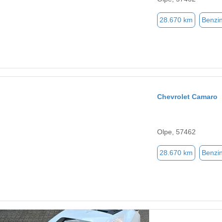
28.670 km
Benzi
Chevrolet Camaro
Olpe, 57462
28.670 km
Benzi