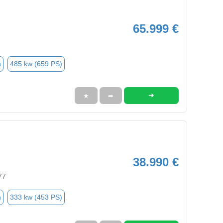
65.999 €
n
485 kw (659 PS)
➜
★
➦
38.990 €
77
n
333 kw (453 PS)