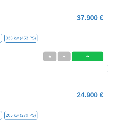
37.900 €
n
333 kw (453 PS)
➜
★
➦
24.900 €
n
205 kw (279 PS)