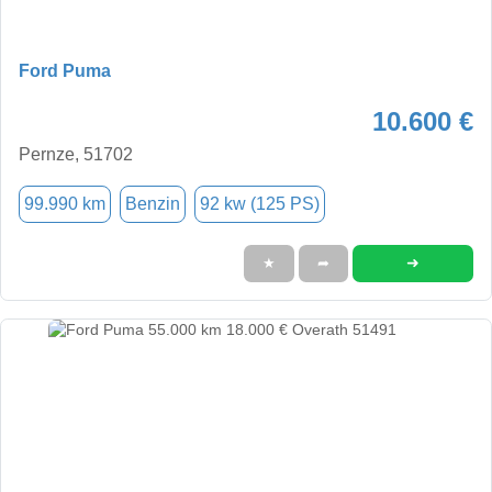
Ford Puma
10.600 €
Pernze, 51702
99.990 km
Benzin
92 kw (125 PS)
➜
★
➦