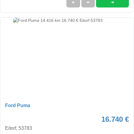
➜
★
➦
Ford Puma
16.740 €
Eitorf, 53783