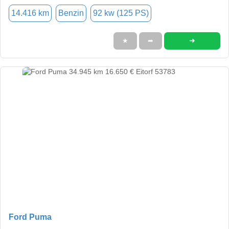
14.416 km
Benzin
92 kw (125 PS)
➜
★
➦
Ford Puma