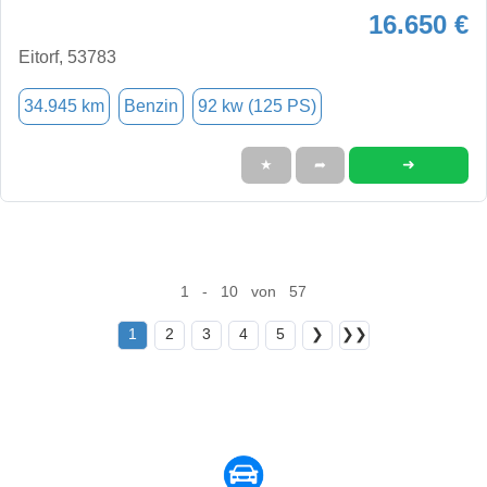
16.650 €
Eitorf, 53783
34.945 km
Benzin
92 kw (125 PS)
➜
★
➦
1 - 10 von 57
1
2
3
4
5
❯
❯❯