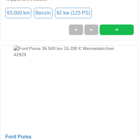
93.000 km
Benzin
92 kw (125 PS)
➜
★
➦
Ford Puma