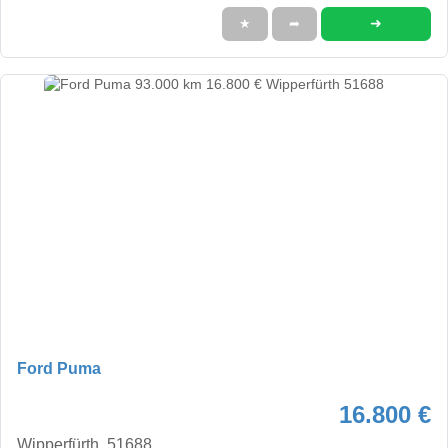
➜
★
➦
Ford Puma
16.800 €
Wipperfürth, 51688