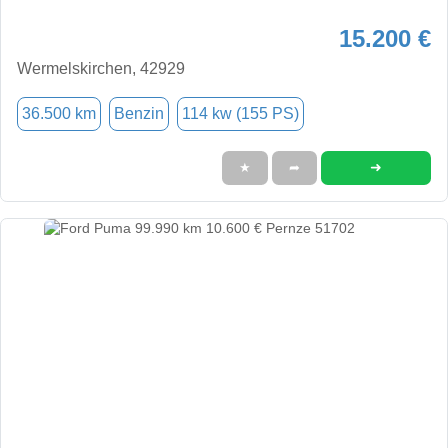
15.200 €
Wermelskirchen, 42929
36.500 km
Benzin
114 kw (155 PS)
➜
★
➦