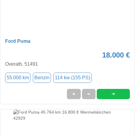
Ford Puma
18.000 €
Overath, 51491
55.000 km
Benzin
114 kw (155 PS)
➜
★
➦