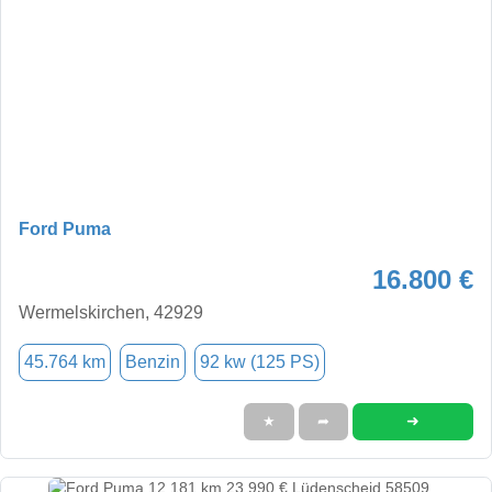
Ford Puma
16.800 €
Wermelskirchen, 42929
45.764 km
Benzin
92 kw (125 PS)
➜
★
➦