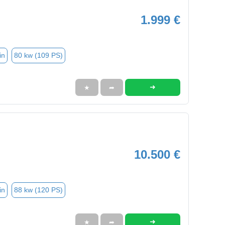
1.999 €
in
80 kw (109 PS)
➜
★
➦
10.500 €
in
88 kw (120 PS)
➜
★
➦