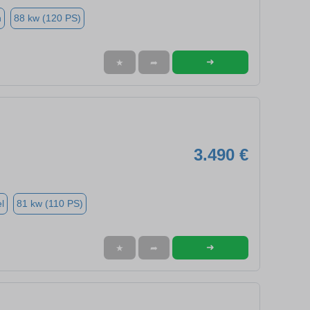
n
88 kw (120 PS)
➜
★
➦
3.490 €
l
81 kw (110 PS)
➜
★
➦