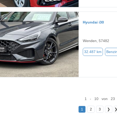
Hyundai i30
Wenden, 57482
32.487 km
Benzi
1 - 10 von 23
1
2
3
❯