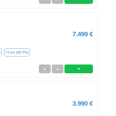
7.499 €
n
73 kw (99 PS)
➜
★
➦
3.990 €