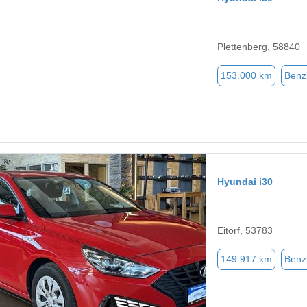
Plettenberg, 58840
153.000 km
Benz
Hyundai i30
Eitorf, 53783
149.917 km
Benz