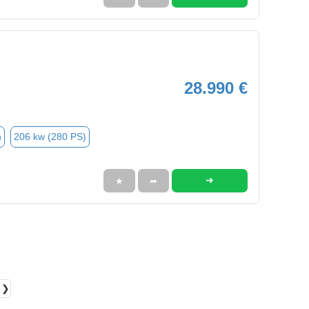
28.990 €
n
206 kw (280 PS)
➜
★
➦
❯❯