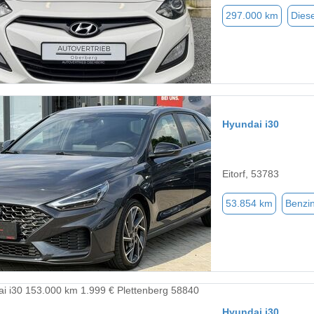
297.000 km
Diese
Hyundai i30
Eitorf, 53783
53.854 km
Benzi
Hyundai i30