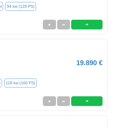
l
94 kw (128 PS)
➜
★
➦
19.890 €
n
118 kw (160 PS)
➜
★
➦