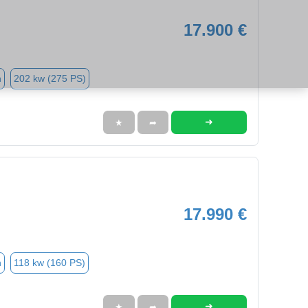
17.900 €
n
202 kw (275 PS)
➜
★
➦
17.990 €
n
118 kw (160 PS)
➜
★
➦