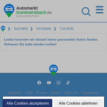
☰
Automarkt
Gummersbach
.de
Autos einfach finden
❯
SUCHEN
❯
HYUNDAI
❯
TUCSON
Leider konnten wir derzeit keine passenden Autos finden.
Schauen Sie bald wieder vorbei!
Ratgeber
FAQ
Presse
Städte
Über Uns
Impressum
Datenschutz
Cookies
Alle Cookies akzeptieren
Alle Cookies ablehnen