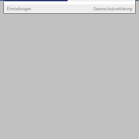
Copyright © 2000 - 2026 | 1A Infosysteme GmbH | Content by: 1a-sites-autos
Einstellungen
Datenschutzerklärung
08.08.2026