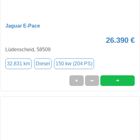
Jaguar E-Pace
26.390 €
Lüdenscheid, 58509
32.831 km
Diesel
150 kw (204 PS)
➜
★
➦