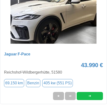
Jaguar F-Pace
43.990 €
Reichshof-Wildbergerhütte, 51580
69.150 km
Benzin
405 kw (551 PS)
➜
★
➦