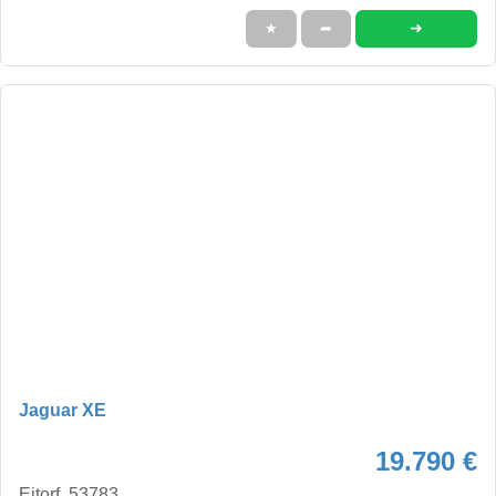
➜
★
➦
Jaguar XE
19.790 €
Eitorf, 53783