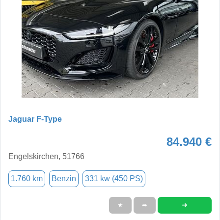
Jaguar F-Type
84.940 €
Engelskirchen, 51766
1.760 km
Benzin
331 kw (450 PS)
➜
★
➦