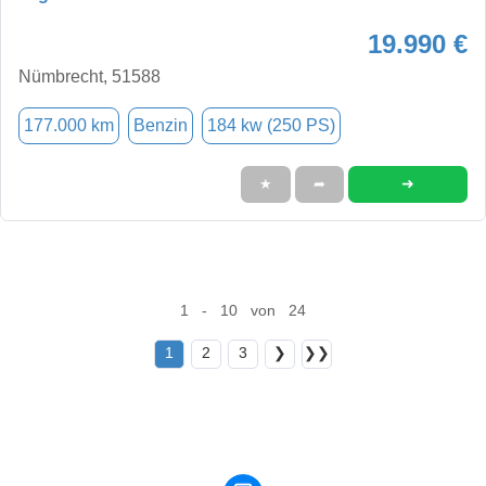
19.990 €
Nümbrecht, 51588
177.000 km
Benzin
184 kw (250 PS)
➜
★
➦
1 - 10 von 24
1
2
3
❯
❯❯