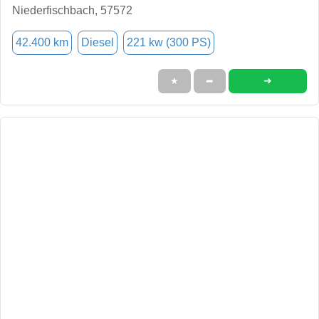
Niederfischbach, 57572
42.400 km
Diesel
221 kw (300 PS)
➜
★
➦