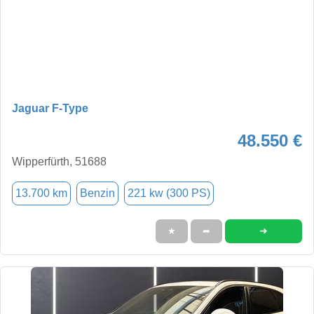
Jaguar F-Type
48.550 €
Wipperfürth, 51688
13.700 km
Benzin
221 kw (300 PS)
➜
★
➦