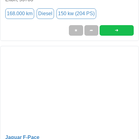
168.000 km
Diesel
150 kw (204 PS)
➜
★
➦
Jaguar F-Pace