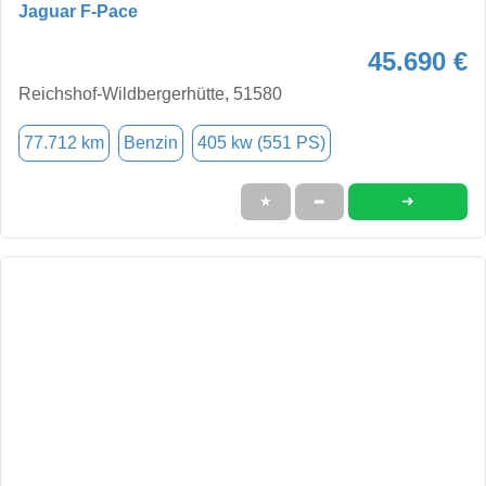
Jaguar F-Pace
45.690 €
Reichshof-Wildbergerhütte, 51580
77.712 km
Benzin
405 kw (551 PS)
➜
★
➦