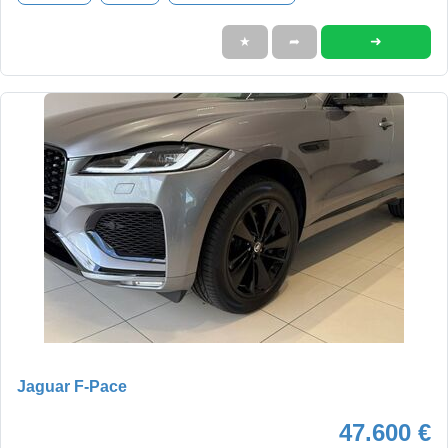
➜
★
➦
Jaguar F-Pace
47.600 €