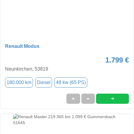
Renault Modus
1.799 €
Neunkirchen, 53819
180.000 km
Diesel
48 kw (65 PS)
➜
★
➦