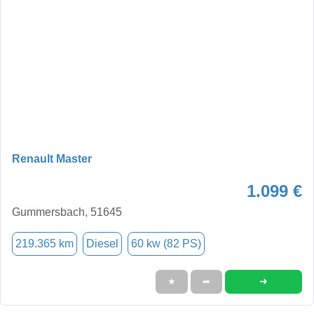
Renault Master
1.099 €
Gummersbach, 51645
219.365 km
Diesel
60 kw (82 PS)
➜
★
➦