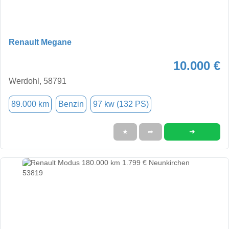
Renault Megane
10.000 €
Werdohl, 58791
89.000 km
Benzin
97 kw (132 PS)
➜
★
➦