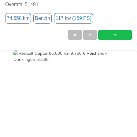
Overath, 51491
74.658 km
Benzin
117 kw (159 PS)
➜
★
➦