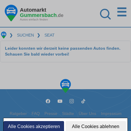
☰
Automarkt
Gummersbach
.de
Autos einfach finden
❯
SUCHEN
❯
SEAT
Leider konnten wir derzeit keine passenden Autos finden.
Schauen Sie bald wieder vorbei!
Ratgeber
FAQ
Presse
Städte
Über Uns
Impressum
Datenschutz
Cookies
Alle Cookies akzeptieren
Alle Cookies ablehnen