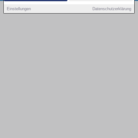
Copyright © 2000 - 2026 | 1A Infosysteme GmbH | Content by: 1a-sites-autos
Einstellungen
Datenschutzerklärung
08.08.2026