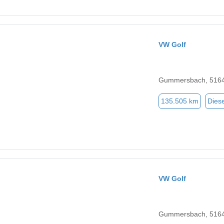
VW Golf
Gummersbach, 516
135.505 km
Diese
VW Golf
Gummersbach, 516