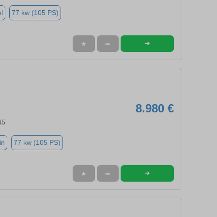
l
77 kw (105 PS)
➜
★
➦
8.980 €
45
in
77 kw (105 PS)
➜
★
➦