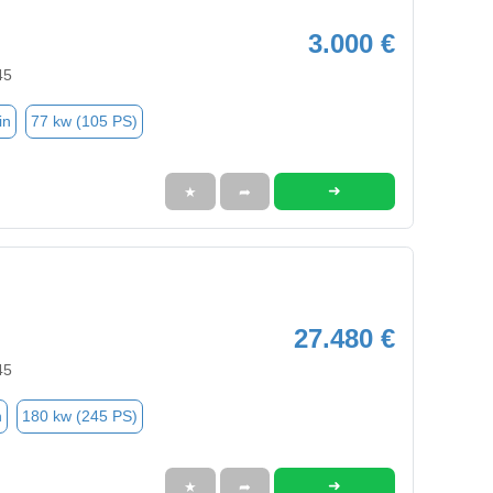
3.000 €
45
in
77 kw (105 PS)
➜
★
➦
27.480 €
45
n
180 kw (245 PS)
➜
★
➦