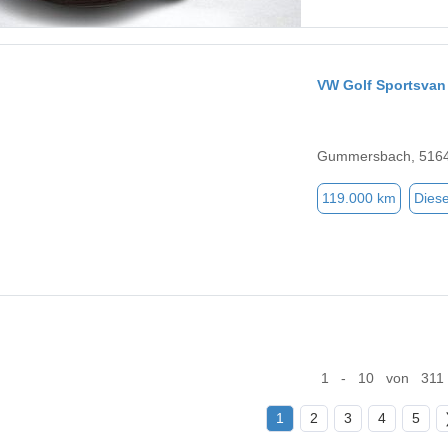
VW Golf Sportsvan
Gummersbach, 516
119.000 km
Diese
1 - 10 von 311
1
2
3
4
5