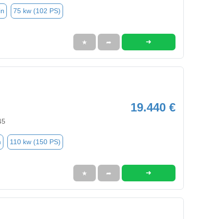
in
75 kw (102 PS)
➜
★
➦
19.440 €
45
n
110 kw (150 PS)
➜
★
➦