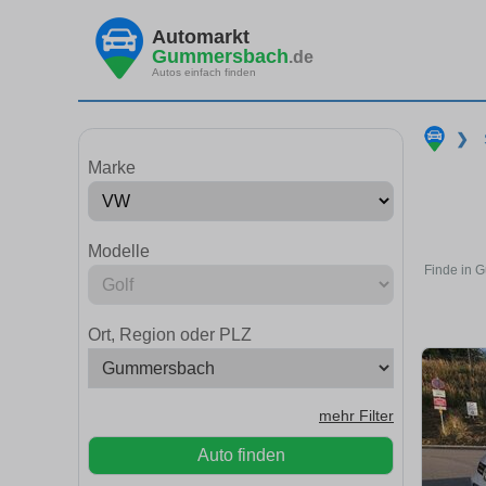
Automarkt
Gummersbach
.de
Autos einfach finden
❯
Marke
Modelle
Finde in 
Ort, Region oder PLZ
mehr Filter
Auto finden