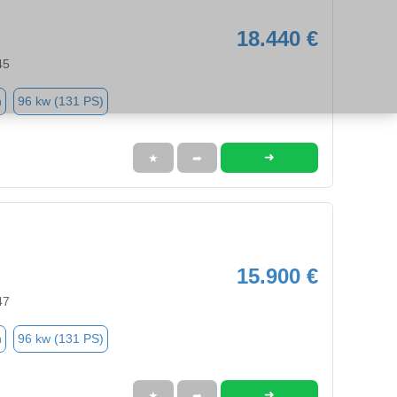
18.440 €
45
n
96 kw (131 PS)
➜
★
➦
15.900 €
47
n
96 kw (131 PS)
➜
★
➦