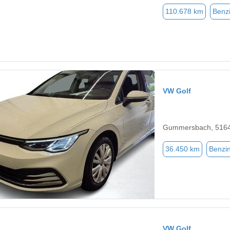
110.678 km
Benz
VW Golf
Gummersbach, 516
36.450 km
Benzi
VW Golf