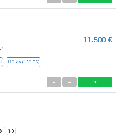
11.500 €
47
l
110 kw (150 PS)
➜
★
➦
❯
❯❯