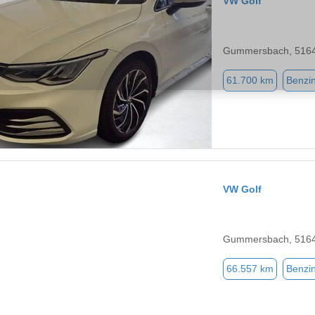
VW Golf
Gummersbach, 516
61.700 km
Benzi
VW Golf
Gummersbach, 516
66.557 km
Benzi