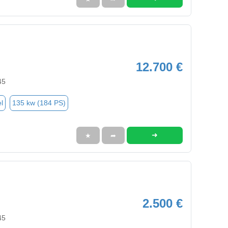
12.700 €
45
l
135 kw (184 PS)
➜
★
➦
2.500 €
45