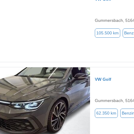
Gummersbach, 516
105.500 km
Benz
VW Golf
Gummersbach, 516
62.350 km
Benzi