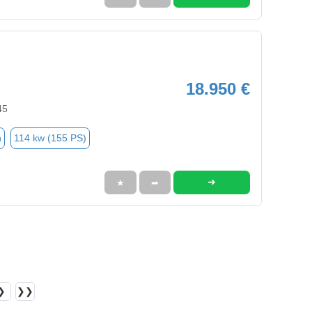
18.950 €
45
n
114 kw (155 PS)
➜
★
➦
❯
❯❯