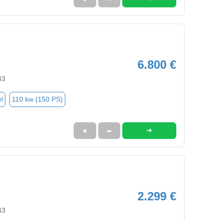
6.800 €
43
l
110 kw (150 PS)
➜
★
➦
2.299 €
43