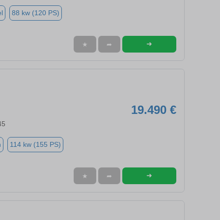
l
88 kw (120 PS)
➜
★
➦
19.490 €
45
n
114 kw (155 PS)
➜
★
➦