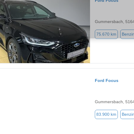
Ford Focus
Gummersbach, 516
75.670 km
Benzi
Ford Focus
Gummersbach, 516
83.900 km
Benzi