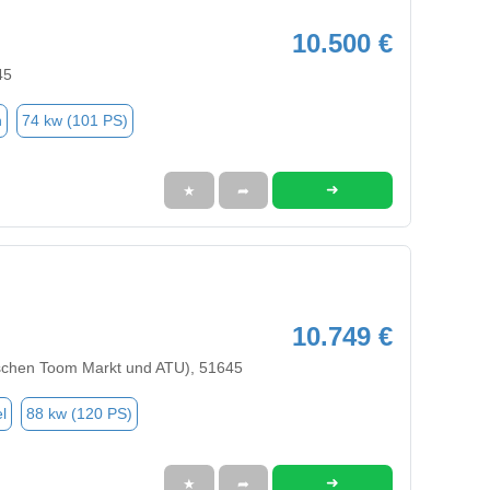
10.500 €
45
n
74 kw (101 PS)
➜
★
➦
10.749 €
chen Toom Markt und ATU), 51645
l
88 kw (120 PS)
➜
★
➦