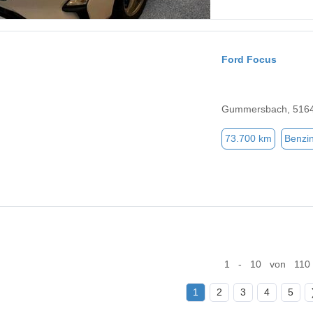
Ford Focus
Gummersbach, 516
73.700 km
Benzi
1 - 10 von 110
1
2
3
4
5