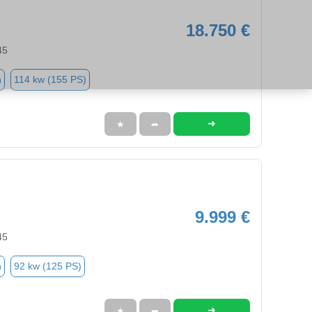
18.750 €
45
n
114 kw (155 PS)
➜
★
➦
9.999 €
45
n
92 kw (125 PS)
➜
★
➦