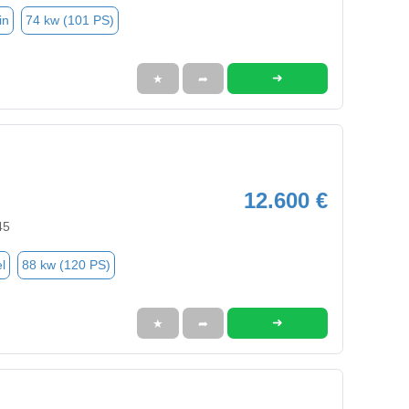
in
74 kw (101 PS)
➜
★
➦
12.600 €
45
l
88 kw (120 PS)
➜
★
➦