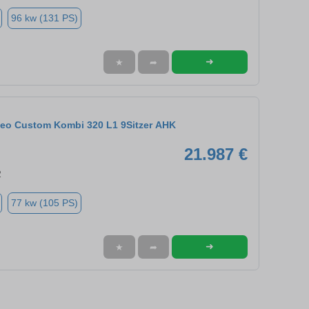
96 kw (131 PS)
➜
★
➦
rneo Custom Kombi 320 L1 9Sitzer AHK
21.987 €
2
77 kw (105 PS)
➜
★
➦