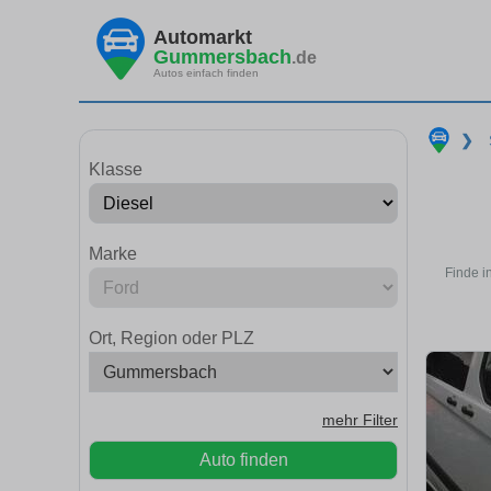
Automarkt
Gummersbach
.de
Autos einfach finden
❯
Klasse
Marke
Finde i
Ort, Region oder PLZ
mehr Filter
Auto finden