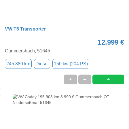
VW T6 Transporter
12.999 €
Gummersbach, 51645
245.880 km
Diesel
150 kw (204 PS)
➜
★
➦