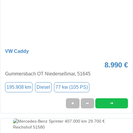
VW Caddy
8.990 €
Gummersbach OT Niederseßmar, 51645
195.908 km
Diesel
77 kw (105 PS)
➜
★
➦