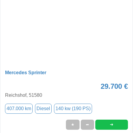
Mercedes Sprinter
29.700 €
Reichshof, 51580
407.000 km
Diesel
140 kw (190 PS)
➜
★
➦