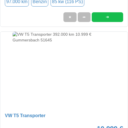
97.000 km
Benzin
85 kw (116 PS)
➜
★
➦
VW T5 Transporter