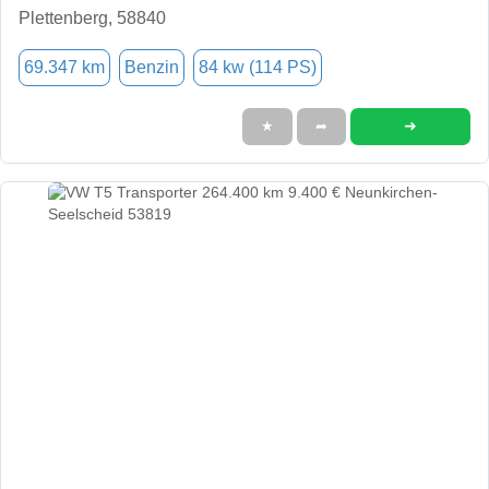
Plettenberg, 58840
69.347 km
Benzin
84 kw (114 PS)
➜
★
➦