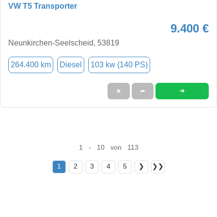
VW T5 Transporter
9.400 €
Neunkirchen-Seelscheid, 53819
264.400 km
Diesel
103 kw (140 PS)
➜
★
➦
1 - 10 von 113
1
2
3
4
5
❯
❯❯