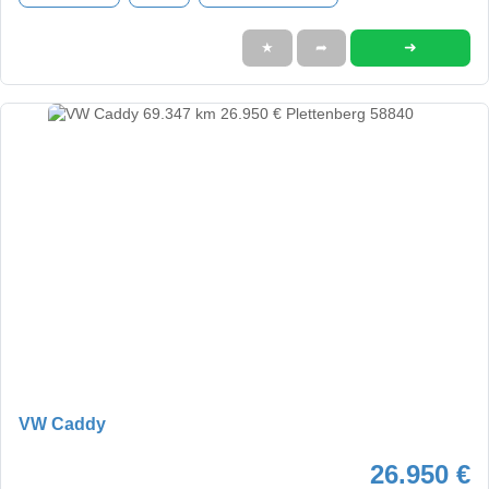
➜
★
➦
VW Caddy
26.950 €