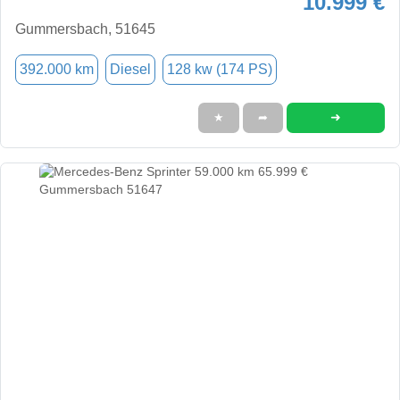
10.999 €
Gummersbach, 51645
392.000 km
Diesel
128 kw (174 PS)
➜
★
➦