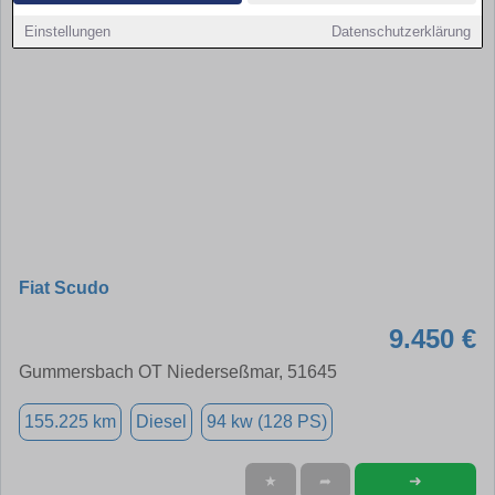
Einstellungen
Datenschutzerklärung
Fiat Scudo
9.450 €
Gummersbach OT Niederseßmar, 51645
155.225 km
Diesel
94 kw (128 PS)
➜
★
➦