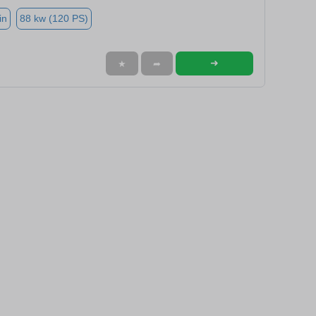
in
88 kw (120 PS)
➜
★
➦