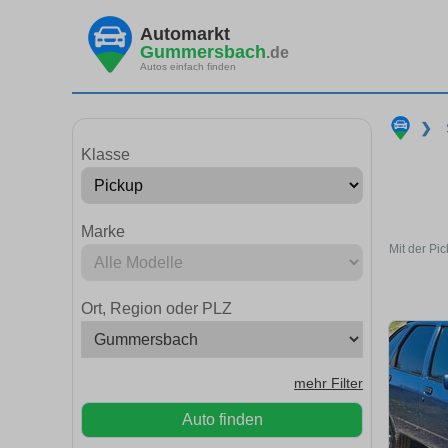
Automarkt
Gummersbach
.de
Autos einfach finden
❯
Klasse
Marke
Mit der Pi
Ort, Region oder PLZ
mehr Filter
Auto finden