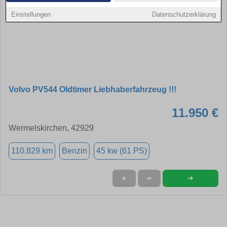
Einstellungen
Datenschutzerklärung
Volvo PV544 Oldtimer Liebhaberfahrzeug !!!
11.950 €
Wermelskirchen, 42929
110.829 km
Benzin
45 kw (61 PS)
➜
★
➦