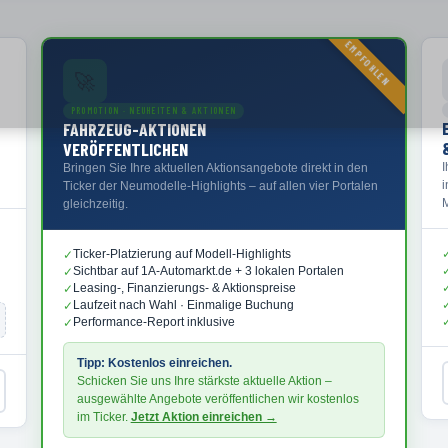
EMPFOHLEN
🚀
PROMOTION · NEUHEITEN & AKTIONEN
FAHRZEUG-AKTIONEN
VERÖFFENTLICHEN
Bringen Sie Ihre aktuellen Aktionsangebote direkt in den
Ticker der Neumodelle-Highlights – auf allen vier Portalen
M
gleichzeitig.
Ticker-Platzierung auf Modell-Highlights
✓
Sichtbar auf 1A-Automarkt.de + 3 lokalen Portalen
✓
Leasing-, Finanzierungs- & Aktionspreise
✓
Laufzeit nach Wahl · Einmalige Buchung
✓
Performance-Report inklusive
✓
Tipp: Kostenlos einreichen.
Schicken Sie uns Ihre stärkste aktuelle Aktion –
ausgewählte Angebote veröffentlichen wir kostenlos
im Ticker.
Jetzt Aktion einreichen →