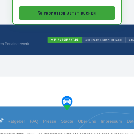
🚀
PROMOTION JETZT BUCHEN
⭐
1A-AUTOMARKT.DE
AUTOMARKT-GUMMERSBACH
AN
en Portalnetzwerk.
Ratgeber
FAQ
Presse
Städte
Über Uns
Impressum
Dat