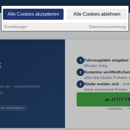
Alle Cookies akzeptieren
Alle Cookies ablehnen
Einstellungen
Datenschutzerklärung
Fahrzeugdaten eingeben
1
S
Minuten fertig.
Kostenlos veröffentlichen
2
allen drei lokalen Portalen 
Käufer melden sich
– Anfr
3
los ein – und erscheinen
keine versteckten Kosten.
ks.
🚗
JETZT PR
ARKT-GUMMERSBACH
✓
Kostenlos · ✓