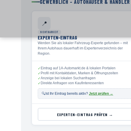
GEWERBLICH – AUTOHÄUSER & HÄNDLER
📍
SICHTBARKEIT
EXPERTEN-EINTRAG
Werden Sie als lokaler Fahrzeug-Experte gefunden – mit
Ihrem Autohaus dauerhaft im Expertenverzeichnis der
Region.
Eintrag auf 1A-Automarkt.de & lokalen Portalen
✓
Profil mit Kontaktdaten, Marken & Öffnungszeiten
✓
Anzeige bei lokalen Suchanfragen
✓
Direkte Anfragen von Kaufinteressenten
✓
🔍
Ist Ihr Eintrag bereits aktiv?
Jetzt prüfen →
EXPERTEN-EINTRAG PRÜFEN →