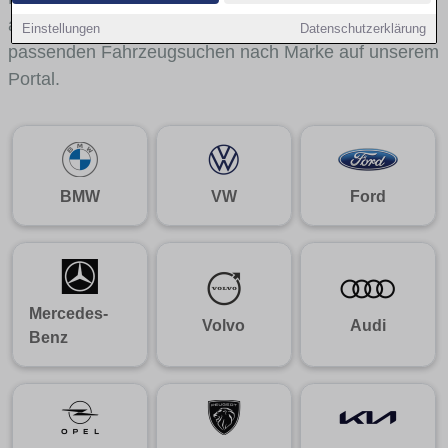
aus gelangst du mit internen Links bequem zu den
Einstellungen
Datenschutzerklärung
passenden Fahrzeugsuchen nach Marke auf unserem
Portal.
BMW
VW
Ford
Mercedes-
Volvo
Audi
Benz