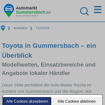
☰
Automarkt
Gummersbach
.de
Autos einfach finden
❯
MARKEN
❯
TOYOTA
Toyota in Gummersbach – ein
Überblick
Modellwelten, Einsatzbereiche und
Angebote lokaler Händler
Diese Seite porträtiert die Auto-Marke Toyota im
Kontext von Gummersbach und der Region. Wir
skizzieren, in welchen Fahrzeugklassen Toyota stark
Alle Cookies akzeptieren
Alle Cookies ablehnen
vertreten ist, welche Modellreihen häufig im Stadt-