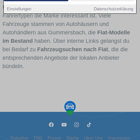
Umlandverkehr zu sehen sind und für welche
Einstellungen
Datenschutzerklärung
Fahrertypen die Marke interessant ist. Viele
Fahrzeuge stammen von Autohäusern und
Autohändlern aus Gummersbach, die
Fiat-Modelle
im Bestand
haben. Über interne Links gelangst du
bei Bedarf zu
Fahrzeugsuchen nach Fiat
, die die
entsprechenden Angebote der lokalen Anbieter
bündeln.
Ratgeber
FAQ
Presse
Städte
Über Uns
Impressum