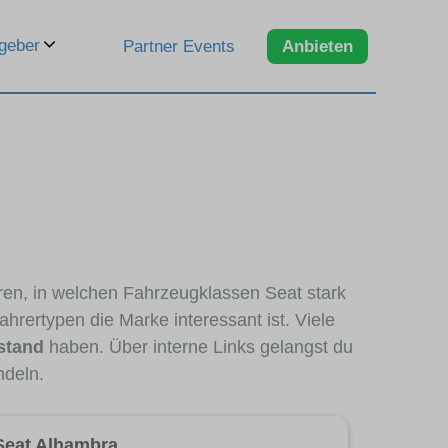
geber
Partner Events
Anbieten
ren, in welchen Fahrzeugklassen Seat stark
hrertypen die Marke interessant ist. Viele
stand
haben. Über interne Links gelangst du
ndeln.
Seat Alhambra