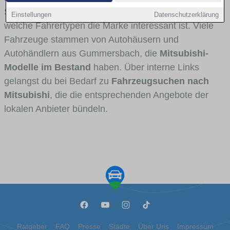
Stadt- und Umlandverkehr zu sehen sind und für
Einstellungen
Datenschutzerklärung
welche Fahrertypen die Marke interessant ist. Viele
Fahrzeuge stammen von Autohäusern und
Autohändlern aus Gummersbach, die
Mitsubishi-
Modelle im Bestand
haben. Über interne Links
gelangst du bei Bedarf zu
Fahrzeugsuchen nach
Mitsubishi
, die die entsprechenden Angebote der
lokalen Anbieter bündeln.
Ratgeber
FAQ
Presse
Städte
Über Uns
Impressum