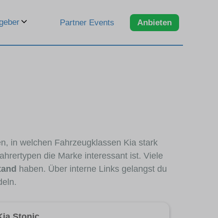
geber
Partner Events
Anbieten
en, in welchen Fahrzeugklassen Kia stark
hrertypen die Marke interessant ist. Viele
tand
haben. Über interne Links gelangst du
deln.
Kia Stonic