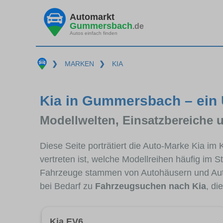
Automarkt
Gummersbach
.de
Autos einfach finden
❯
MARKEN
❯
KIA
Kia in Gummersbach – ein 
Modellwelten, Einsatzbereiche 
Diese Seite porträtiert die Auto-Marke Kia i
vertreten ist, welche Modellreihen häufig im 
Fahrzeuge stammen von Autohäusern und Au
bei Bedarf zu
Fahrzeugsuchen nach Kia
, di
Kia EV6