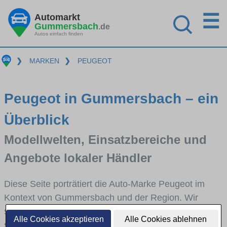
☰
Automarkt
Gummersbach
.de
Autos einfach finden
❯
MARKEN
❯
PEUGEOT
Peugeot in Gummersbach – ein
Überblick
Modellwelten, Einsatzbereiche und
Angebote lokaler Händler
Diese Seite porträtiert die Auto-Marke Peugeot im
Kontext von Gummersbach und der Region. Wir
skizzieren, in welchen Fahrzeugklassen Peugeot
Alle Cookies akzeptieren
Alle Cookies ablehnen
stark vertreten ist, welche Modellreihen häufig im