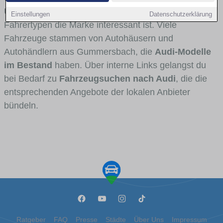
Umlandverkehr zu sehen sind und für welche
Einstellungen
Datenschutzerklärung
Fahrertypen die Marke interessant ist. Viele
Fahrzeuge stammen von Autohäusern und
Autohändlern aus Gummersbach, die
Audi-Modelle
im Bestand
haben. Über interne Links gelangst du
bei Bedarf zu
Fahrzeugsuchen nach Audi
, die die
entsprechenden Angebote der lokalen Anbieter
bündeln.
Ratgeber
FAQ
Presse
Städte
Über Uns
Impressum