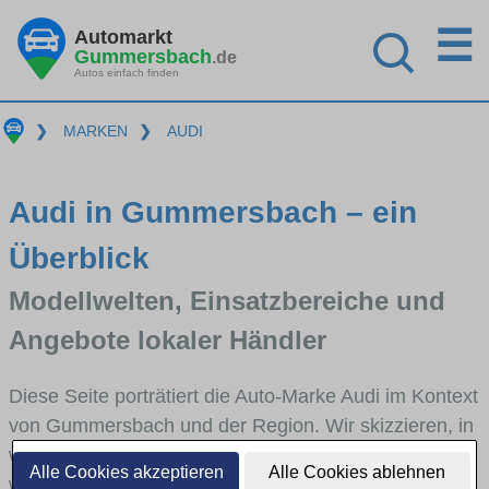
☰
Automarkt
Gummersbach
.de
Autos einfach finden
❯
MARKEN
❯
AUDI
Audi in Gummersbach – ein
Überblick
Modellwelten, Einsatzbereiche und
Angebote lokaler Händler
Diese Seite porträtiert die Auto-Marke Audi im Kontext
von Gummersbach und der Region. Wir skizzieren, in
welchen Fahrzeugklassen Audi stark vertreten ist,
Alle Cookies akzeptieren
Alle Cookies ablehnen
welche Modellreihen häufig im Stadt- und