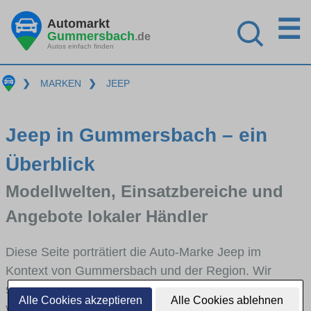
☰
Automarkt
Gummersbach
.de
Autos einfach finden
❯
MARKEN
❯
JEEP
Jeep in Gummersbach – ein
Überblick
Modellwelten, Einsatzbereiche und
Angebote lokaler Händler
Diese Seite porträtiert die Auto-Marke Jeep im
Kontext von Gummersbach und der Region. Wir
skizzieren, in welchen Fahrzeugklassen Jeep stark
Alle Cookies akzeptieren
Alle Cookies ablehnen
vertreten ist, welche Modellreihen häufig im Stadt-