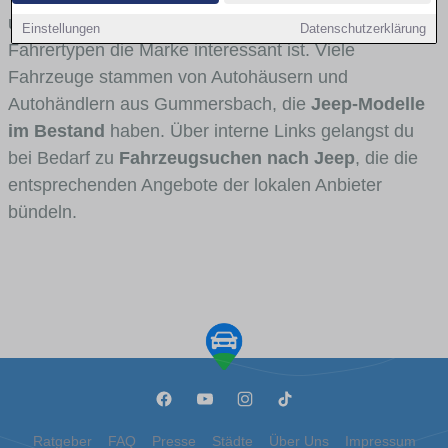
und Umlandverkehr zu sehen sind und für welche
Einstellungen
Datenschutzerklärung
Fahrertypen die Marke interessant ist. Viele
Fahrzeuge stammen von Autohäusern und
Autohändlern aus Gummersbach, die
Jeep-Modelle
im Bestand
haben. Über interne Links gelangst du
bei Bedarf zu
Fahrzeugsuchen nach Jeep
, die die
entsprechenden Angebote der lokalen Anbieter
bündeln.
Ratgeber
FAQ
Presse
Städte
Über Uns
Impressum