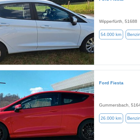
Wipperfürth, 51688
54.000 km
Benzi
Ford Fiesta
Gummersbach, 516
26.000 km
Benzi