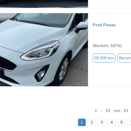
Ford Fiesta
Werdohl, 58791
58.000 km
Benzi
1 - 10 von 61
1
2
3
4
5