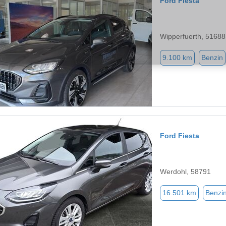
Ford Fiesta
Wipperfuerth, 51688
9.100 km
Benzin
Ford Fiesta
Werdohl, 58791
16.501 km
Benzi