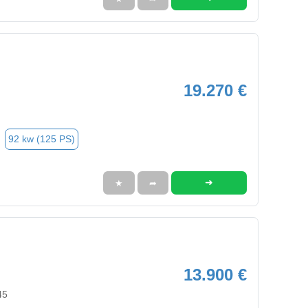
19.270 €
92 kw (125 PS)
➜
★
➦
13.900 €
45