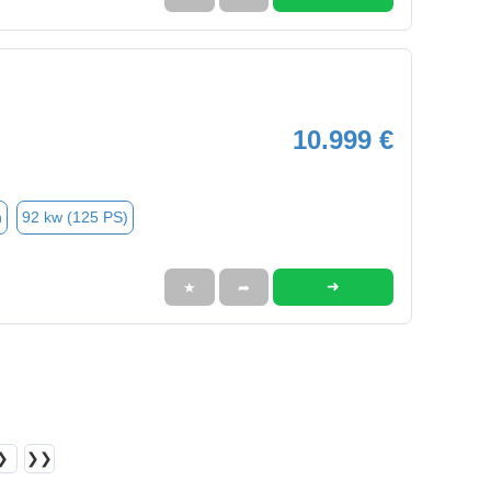
10.999 €
n
92 kw (125 PS)
➜
★
➦
❯
❯❯