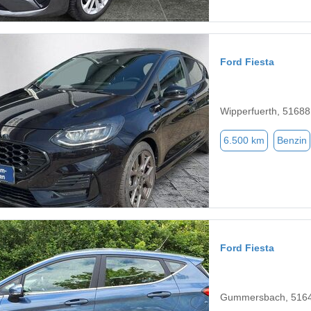
Ford Fiesta
Wipperfuerth, 51688
6.500 km
Benzin
Ford Fiesta
Gummersbach, 516