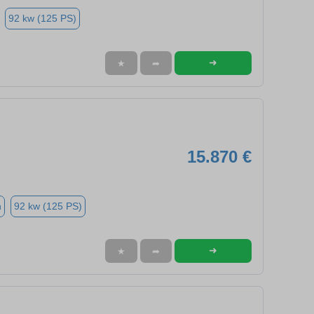
92 kw (125 PS)
➜
★
➦
15.870 €
n
92 kw (125 PS)
➜
★
➦