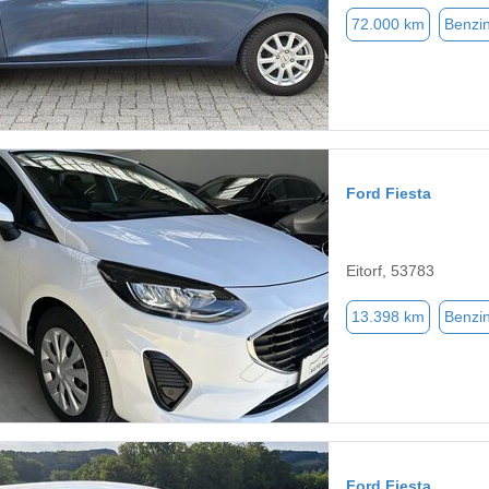
72.000 km
Benzi
Ford Fiesta
Eitorf, 53783
13.398 km
Benzi
Ford Fiesta