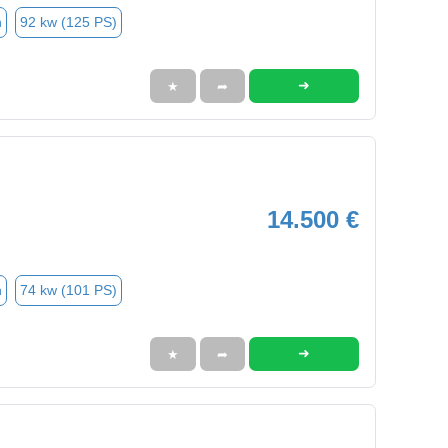
n
92 kw (125 PS)
➜
★
➦
14.500 €
n
74 kw (101 PS)
➜
★
➦