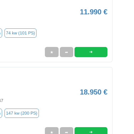
11.990 €
n
74 kw (101 PS)
➜
★
➦
18.950 €
47
n
147 kw (200 PS)
➜
★
➦