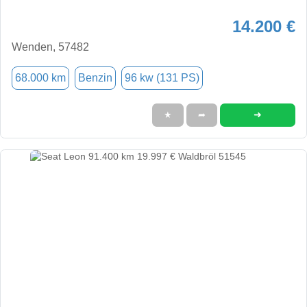
14.200 €
Wenden, 57482
68.000 km
Benzin
96 kw (131 PS)
➜
★
➦