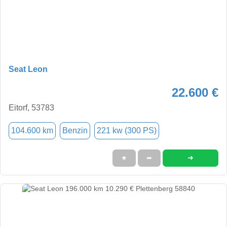
Seat Leon
22.600 €
Eitorf, 53783
104.600 km
Benzin
221 kw (300 PS)
➜
★
➦