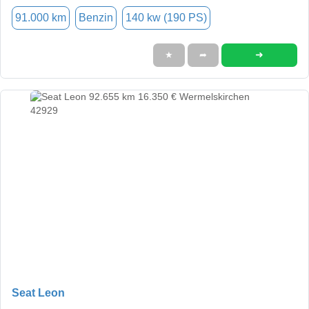
91.000 km
Benzin
140 kw (190 PS)
➜
★
➦
Seat Leon