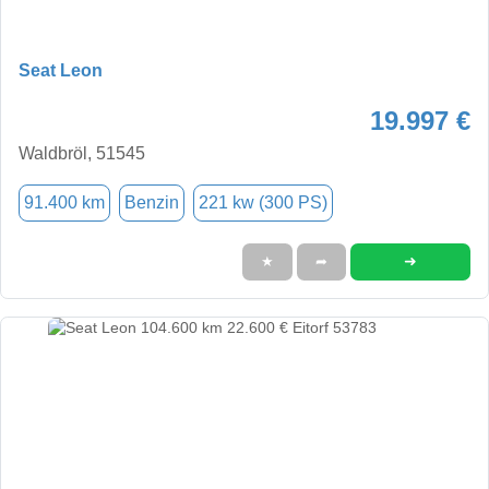
Seat Leon
19.997 €
Waldbröl, 51545
91.400 km
Benzin
221 kw (300 PS)
➜
★
➦