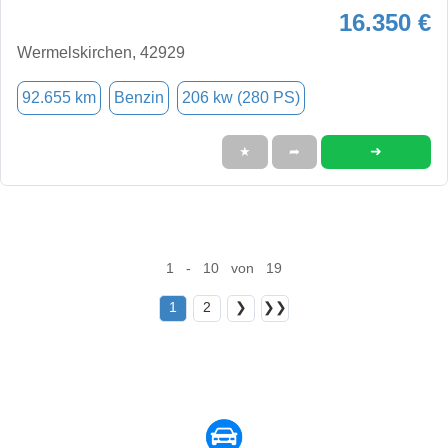
16.350 €
Wermelskirchen, 42929
92.655 km
Benzin
206 kw (280 PS)
➜
★
➦
1 - 10 von 19
1
2
❯
❯❯