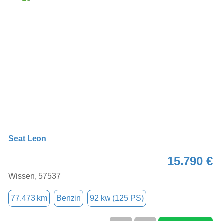
Seat Leon
15.790 €
Wissen, 57537
77.473 km
Benzin
92 kw (125 PS)