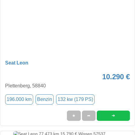
Seat Leon
10.290 €
Plettenberg, 58840
196.000 km
Benzin
132 kw (179 PS)
➜
★
➦