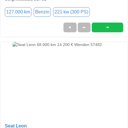
127.000 km
Benzin
221 kw (300 PS)
➜
★
➦
Seat Leon