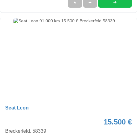
➜
★
➦
Seat Leon
15.500 €
Breckerfeld, 58339