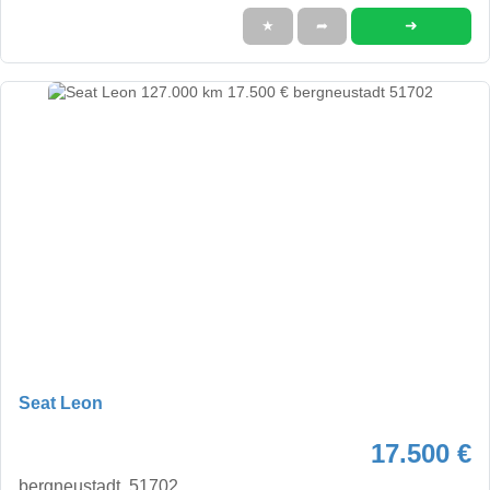
➜
★
➦
Seat Leon
17.500 €
bergneustadt, 51702