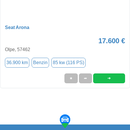
Seat Arona
17.600 €
Olpe, 57462
36.900 km
Benzin
85 kw (116 PS)
➜
★
➦