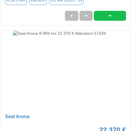
➜
★
➦
Seat Arona
22.370 €