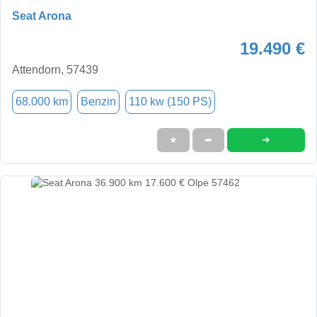
Seat Arona
19.490 €
Attendorn, 57439
68.000 km
Benzin
110 kw (150 PS)
➜
★
➦