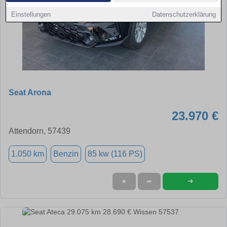
Einstellungen
Datenschutzerklärung
Seat Arona
23.970 €
Attendorn, 57439
1.050 km
Benzin
85 kw (116 PS)
➜
★
➦