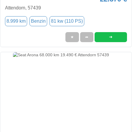
Attendorn, 57439
8.999 km
Benzin
81 kw (110 PS)
➜
★
➦