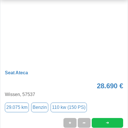
Seat Ateca
28.690 €
Wissen, 57537
29.075 km
Benzin
110 kw (150 PS)
➜
★
➦