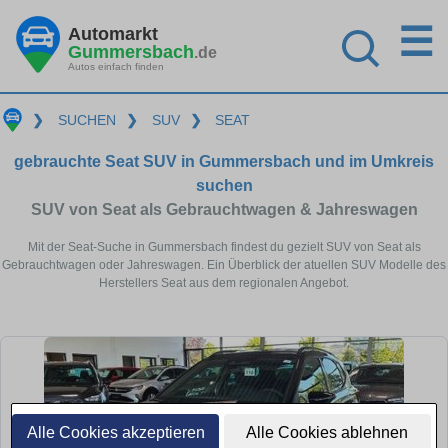
☰
Automarkt
Gummersbach
.de
Autos einfach finden
❯
SUCHEN
❯
SUV
❯
SEAT
gebrauchte Seat SUV in Gummersbach und im Umkreis
suchen
SUV von Seat als Gebrauchtwagen & Jahreswagen
Mit der Seat-Suche in Gummersbach findest du gezielt SUV von Seat als
Gebrauchtwagen oder Jahreswagen. Ein Überblick der atuellen SUV Modelle des
Herstellers Seat aus dem regionalen Angebot.
Alle Cookies akzeptieren
Alle Cookies ablehnen