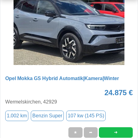
Opel Mokka GS Hybrid Automatik|Kamera|Winter
24.875 €
Wermelskirchen, 42929
1.002 km
Benzin Super
107 kw (145 PS)
➜
★
➦