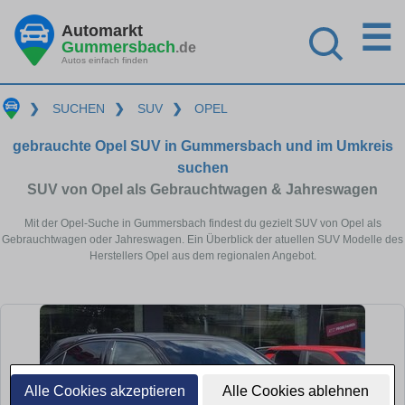
☰
Automarkt
Gummersbach
.de
Autos einfach finden
❯
SUCHEN
❯
SUV
❯
OPEL
gebrauchte Opel SUV in Gummersbach und im Umkreis
suchen
SUV von Opel als Gebrauchtwagen & Jahreswagen
Mit der Opel-Suche in Gummersbach findest du gezielt SUV von Opel als
Gebrauchtwagen oder Jahreswagen. Ein Überblick der atuellen SUV Modelle des
Herstellers Opel aus dem regionalen Angebot.
Alle Cookies akzeptieren
Alle Cookies ablehnen