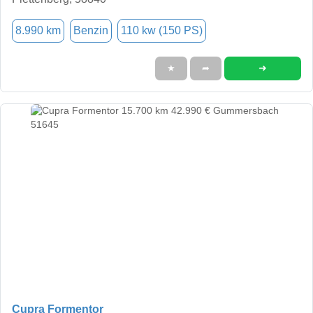
8.990 km
Benzin
110 kw (150 PS)
➜
★
➦
Cupra Formentor