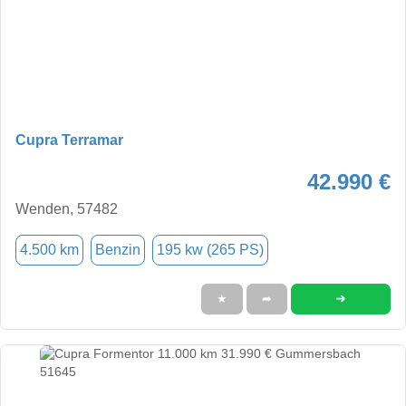
Cupra Terramar
42.990 €
Wenden, 57482
4.500 km
Benzin
195 kw (265 PS)
➜
★
➦