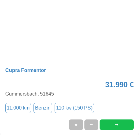
Cupra Formentor
31.990 €
Gummersbach, 51645
11.000 km
Benzin
110 kw (150 PS)
➜
★
➦