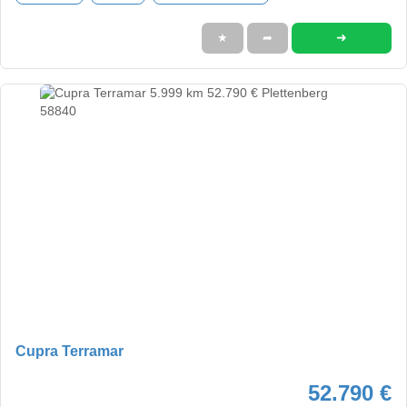
➜
★
➦
Cupra Terramar
52.790 €