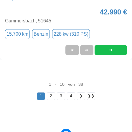
42.990 €
Gummersbach, 51645
15.700 km
Benzin
228 kw (310 PS)
➜
★
➦
1 - 10 von 38
1
2
3
4
❯
❯❯