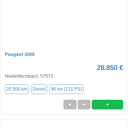
Peugeot 3008
28.850 €
Niederfischbach, 57572
20.500 km
Diesel
96 kw (131 PS)
➜
★
➦