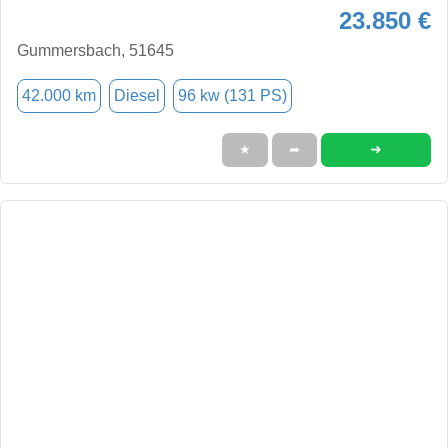
23.850 €
Gummersbach, 51645
42.000 km
Diesel
96 kw (131 PS)
➜
★
➦