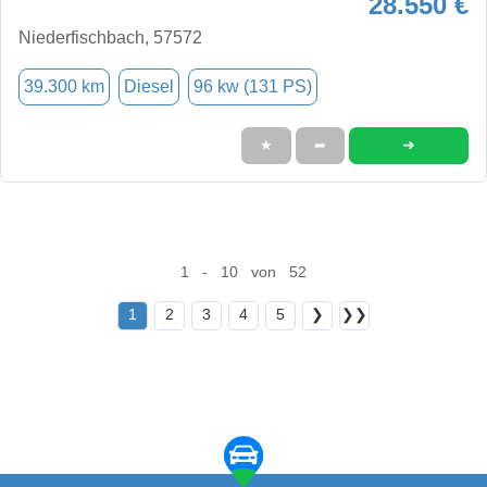
28.550 €
Niederfischbach, 57572
39.300 km
Diesel
96 kw (131 PS)
➜
★
➦
1 - 10 von 52
1
2
3
4
5
❯
❯❯