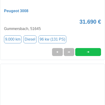
Peugeot 3008
31.690 €
Gummersbach, 51645
9.000 km
Diesel
96 kw (131 PS)
➜
★
➦