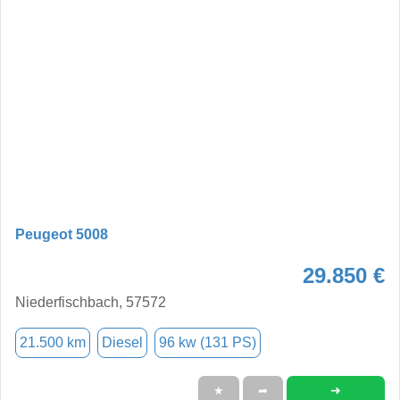
Peugeot 5008
29.850 €
Niederfischbach, 57572
21.500 km
Diesel
96 kw (131 PS)
➜
★
➦