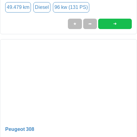
49.479 km
Diesel
96 kw (131 PS)
➜
★
➦
Peugeot 308