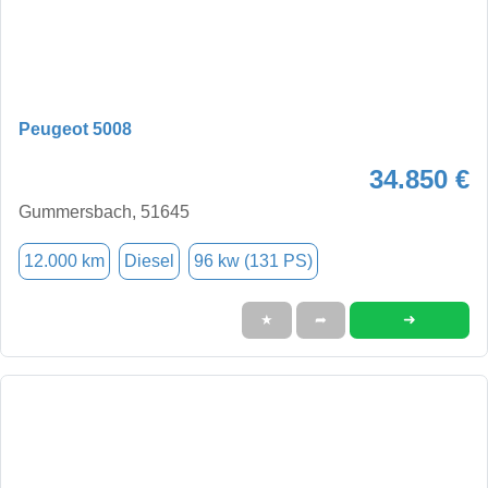
Peugeot 5008
34.850 €
Gummersbach, 51645
12.000 km
Diesel
96 kw (131 PS)
➜
★
➦