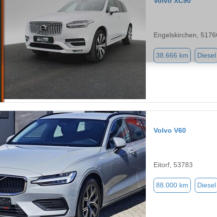
Volvo XC90
Engelskirchen, 5176
38.666 km
Diesel
Volvo V60
Eitorf, 53783
88.000 km
Diesel