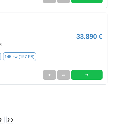
33.890 €
6
145 kw (197 PS)
➜
★
➦
❯
❯❯