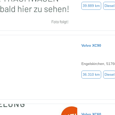
39.889 km
Diesel
Volvo XC90
Engelskirchen, 5176
36.310 km
Diesel
Volvo XC60