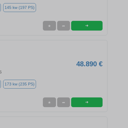
145 kw (197 PS)
➜
★
➦
48.890 €
6
173 kw (235 PS)
➜
★
➦