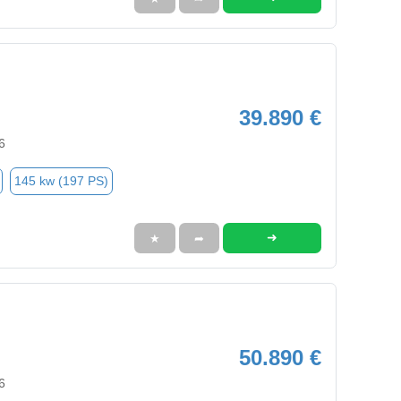
39.890 €
6
145 kw (197 PS)
➜
★
➦
50.890 €
6