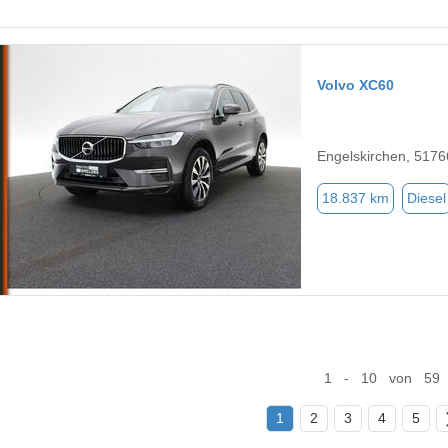
Volvo XC60
Engelskirchen, 5176
18.837 km
Diesel
1 - 10 von 59
1
2
3
4
5