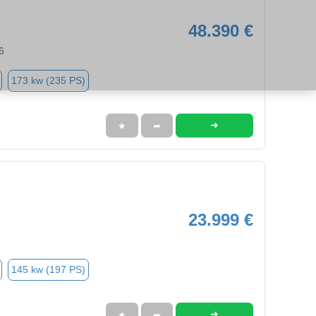
48.390 €
6
173 kw (235 PS)
➜
★
➦
23.999 €
145 kw (197 PS)
➜
★
➦