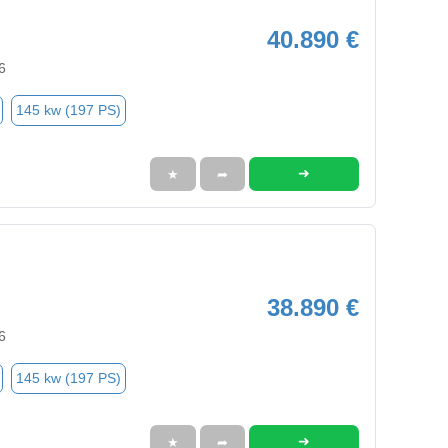
40.890 €
6
145 kw (197 PS)
➜
★
➦
38.890 €
6
145 kw (197 PS)
➜
★
➦