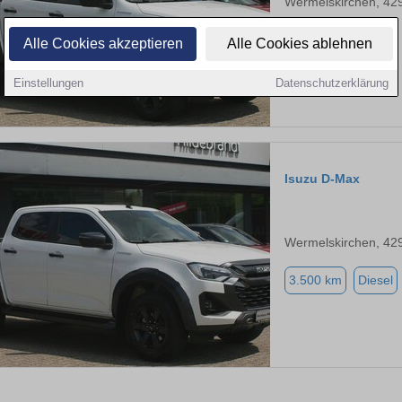
Wermelskirchen, 42
3.500 km
Diesel
Alle Cookies akzeptieren
Alle Cookies ablehnen
Einstellungen
Datenschutzerklärung
Isuzu D-Max
Wermelskirchen, 42
3.500 km
Diesel