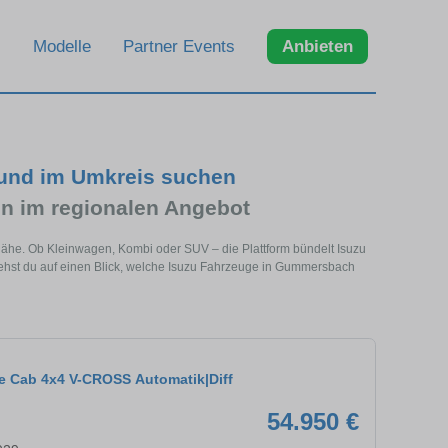
Modelle
Partner Events
Anbieten
und im Umkreis suchen
n im regionalen Angebot
Nähe. Ob Kleinwagen, Kombi oder SUV – die Plattform bündelt Isuzu
hst du auf einen Blick, welche Isuzu Fahrzeuge in Gummersbach
e Cab 4x4 V-CROSS Automatik|Diff
54.950 €