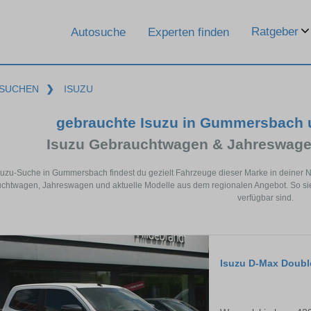
Ratgeber
Autosuche
Experten finden
SUCHEN
❯
ISUZU
gebrauchte Isuzu in Gummersbach 
Isuzu Gebrauchtwagen & Jahreswage
Isuzu-Suche in Gummersbach findest du gezielt Fahrzeuge dieser Marke in deiner 
chtwagen, Jahreswagen und aktuelle Modelle aus dem regionalen Angebot. So sie
verfügbar sind.
Isuzu D-Max Doubl