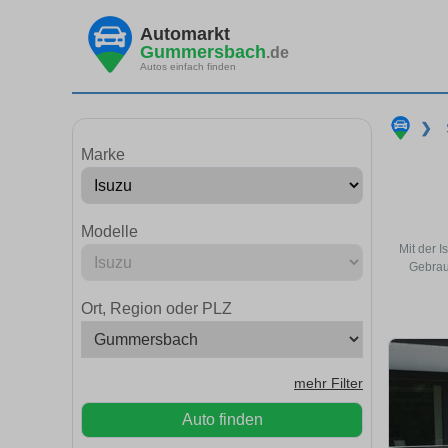
Automarkt
Gummersbach
.de
Autos einfach finden
❯
Marke
Modelle
Mit der 
Gebrau
Ort, Region oder PLZ
mehr Filter
Auto finden