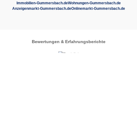
Immobilien-Gummersbach.de
Wohnungen-Gummersbach.de
Anzeigenmarkt-Gummersbach.de
Onlinemarkt-Gummersbach.de
Bewertungen & Erfahrungsberichte
Autos-im-Umkreis.de
Zentrales Regionalportal
Automarkt
Gummersbach