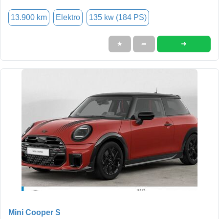
13.900 km
Elektro
135 kw (184 PS)
➜
★
➦
Mini Cooper S