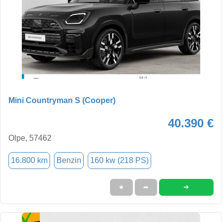
Mini Countryman S (Cooper)
40.390 €
Olpe, 57462
16.800 km
Benzin
160 kw (218 PS)
➜
★
➦