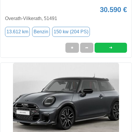
30.590 €
Overath-Vilkerath, 51491
13.612 km
Benzin
150 kw (204 PS)
➜
★
➦