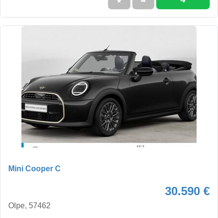
➜
★
➦
Mini Cooper C
30.590 €
Olpe, 57462