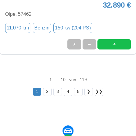
32.890 €
Olpe, 57462
11.070 km
Benzin
150 kw (204 PS)
➜
★
➦
1 - 10 von 119
1
2
3
4
5
❯
❯❯