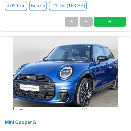
4.059 km
Benzin
120 kw (163 PS)
➜
★
➦
Mini Cooper S