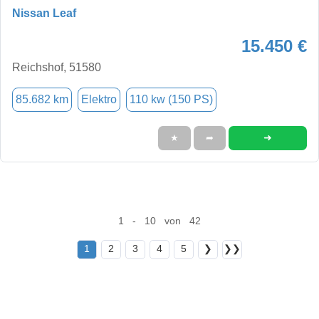
Nissan Leaf
15.450 €
Reichshof, 51580
85.682 km
Elektro
110 kw (150 PS)
➜
★
➦
1 - 10 von 42
1
2
3
4
5
❯
❯❯