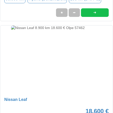
➜
★
➦
Nissan Leaf
18.600 €