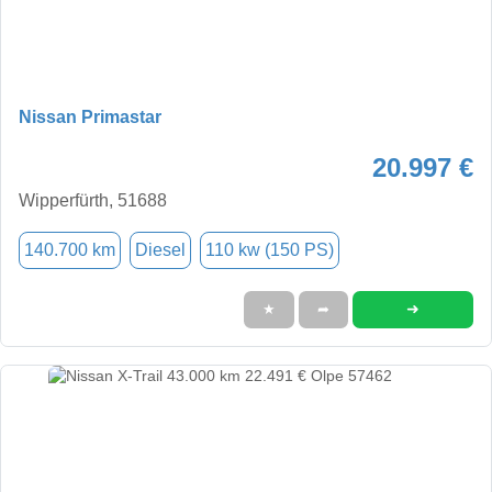
Nissan Primastar
20.997 €
Wipperfürth, 51688
140.700 km
Diesel
110 kw (150 PS)
➜
★
➦