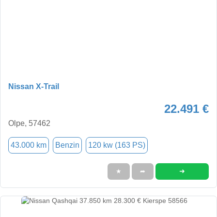
Nissan X-Trail
22.491 €
Olpe, 57462
43.000 km
Benzin
120 kw (163 PS)
➜
★
➦