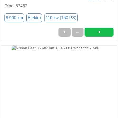
Olpe, 57462
8.900 km
Elektro
110 kw (150 PS)
➜
★
➦