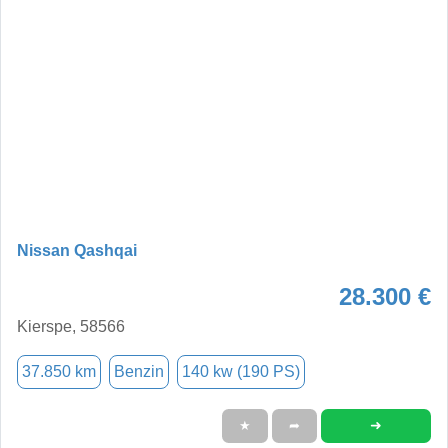
Nissan Qashqai
28.300 €
Kierspe, 58566
37.850 km
Benzin
140 kw (190 PS)
➜
★
➦