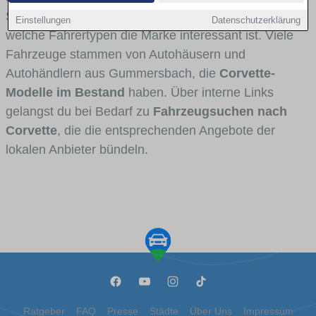
Stadt- und Umlandverkehr zu sehen sind und für
Einstellungen
Datenschutzerklärung
welche Fahrertypen die Marke interessant ist. Viele
Fahrzeuge stammen von Autohäusern und
Autohändlern aus Gummersbach, die
Corvette-
Modelle im Bestand
haben. Über interne Links
gelangst du bei Bedarf zu
Fahrzeugsuchen nach
Corvette
, die die entsprechenden Angebote der
lokalen Anbieter bündeln.
Ratgeber
FAQ
Presse
Städte
Über Uns
Impressum