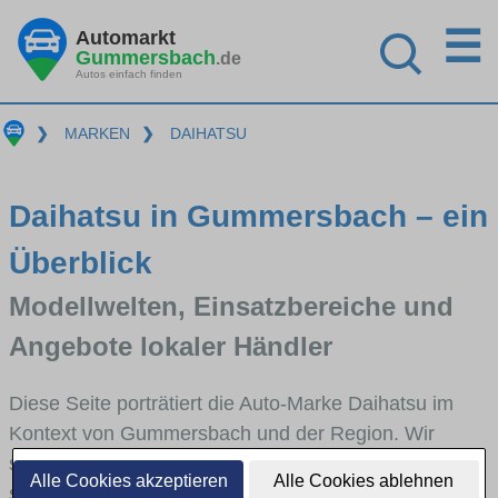
☰
Automarkt
Gummersbach
.de
Autos einfach finden
❯
MARKEN
❯
DAIHATSU
Daihatsu in Gummersbach – ein
Überblick
Modellwelten, Einsatzbereiche und
Angebote lokaler Händler
Diese Seite porträtiert die Auto-Marke Daihatsu im
Kontext von Gummersbach und der Region. Wir
skizzieren, in welchen Fahrzeugklassen Daihatsu
Alle Cookies akzeptieren
Alle Cookies ablehnen
stark vertreten ist, welche Modellreihen häufig im