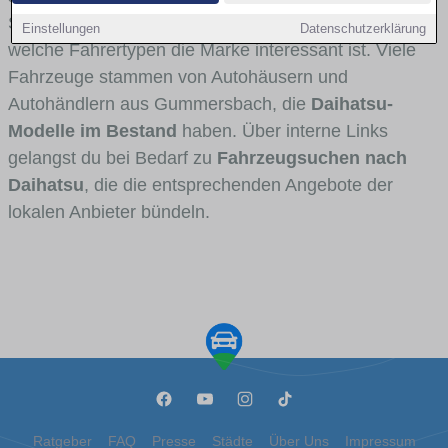
Stadt- und Umlandverkehr zu sehen sind und für
Einstellungen
Datenschutzerklärung
welche Fahrertypen die Marke interessant ist. Viele
Fahrzeuge stammen von Autohäusern und
Autohändlern aus Gummersbach, die
Daihatsu-
Modelle im Bestand
haben. Über interne Links
gelangst du bei Bedarf zu
Fahrzeugsuchen nach
Daihatsu
, die die entsprechenden Angebote der
lokalen Anbieter bündeln.
Ratgeber
FAQ
Presse
Städte
Über Uns
Impressum