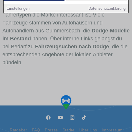
und Umlandverkehr zu sehen sind und für welche
Einstellungen
Datenschutzerklärung
Fahrertypen die Marke interessant ist. Viele
Fahrzeuge stammen von Autohäusern und
Autohändlern aus Gummersbach, die
Dodge-Modelle
im Bestand
haben. Über interne Links gelangst du
bei Bedarf zu
Fahrzeugsuchen nach Dodge
, die die
entsprechenden Angebote der lokalen Anbieter
bündeln.
Ratgeber
FAQ
Presse
Städte
Über Uns
Impressum