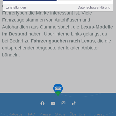
und Umlandverkehr zu sehen sind und für welche
Einstellungen
Datenschutzerklärung
Fahrertypen die Marke interessant ist. Viele
Fahrzeuge stammen von Autohäusern und
Autohändlern aus Gummersbach, die
Lexus-Modelle
im Bestand
haben. Über interne Links gelangst du
bei Bedarf zu
Fahrzeugsuchen nach Lexus
, die die
entsprechenden Angebote der lokalen Anbieter
bündeln.
Ratgeber
FAQ
Presse
Städte
Über Uns
Impressum