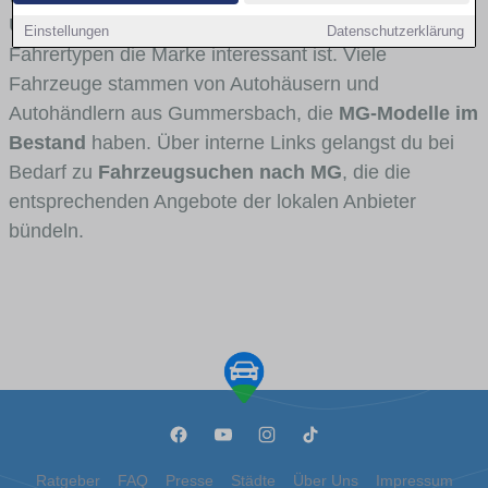
Umlandverkehr zu sehen sind und für welche
Einstellungen
Datenschutzerklärung
Fahrertypen die Marke interessant ist. Viele
Fahrzeuge stammen von Autohäusern und
Autohändlern aus Gummersbach, die
MG-Modelle im
Bestand
haben. Über interne Links gelangst du bei
Bedarf zu
Fahrzeugsuchen nach MG
, die die
entsprechenden Angebote der lokalen Anbieter
bündeln.
Ratgeber
FAQ
Presse
Städte
Über Uns
Impressum