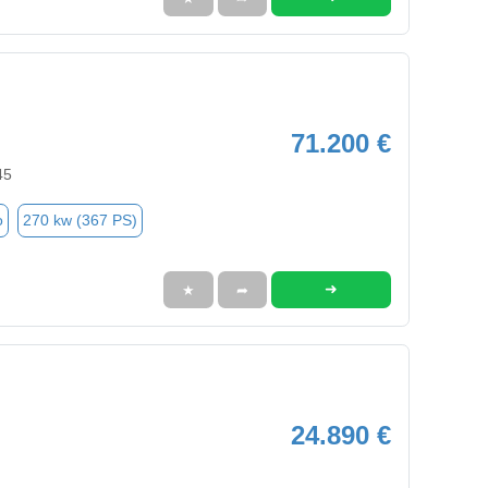
71.200 €
45
o
270 kw (367 PS)
➜
★
➦
24.890 €