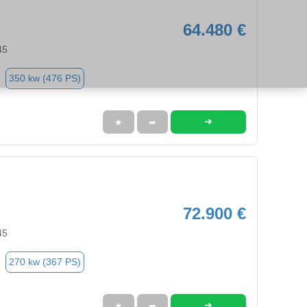
64.480 €
45
350 kw (476 PS)
➜
★
➦
72.900 €
45
270 kw (367 PS)
➜
★
➦