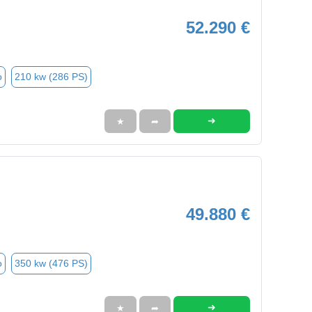
52.290 €
o
210 kw (286 PS)
➜
★
➦
49.880 €
o
350 kw (476 PS)
➜
★
➦