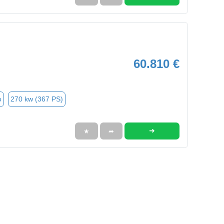
60.810 €
o
270 kw (367 PS)
➜
★
➦