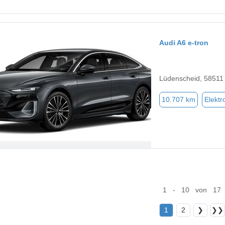
Audi A6 e-tron
Lüdenscheid, 58511
10.707 km
Elektr
1 - 10 von 17
1
2
❯
❯❯