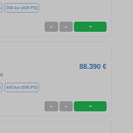
o
300 kw (408 PS)
➜
★
➦
88.390 €
45
o
440 kw (598 PS)
➜
★
➦