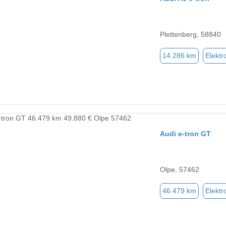
Plettenberg, 58840
14.286 km
Elektr
Audi e-tron GT
Olpe, 57462
46.479 km
Elektr