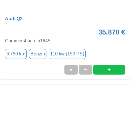
Audi Q3
35.870 €
Gummersbach, 51645
6.750 km
Benzin
110 kw (150 PS)
➜
★
➦