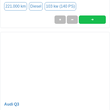
221.000 km
Diesel
103 kw (140 PS)
➜
★
➦
Audi Q3