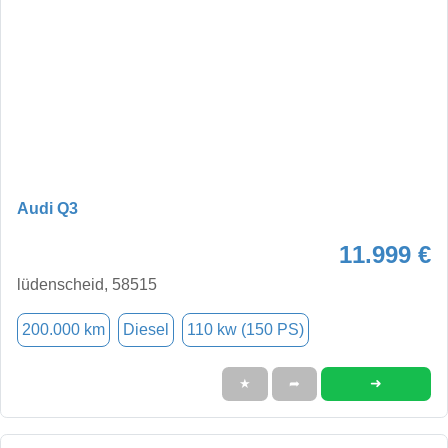
Audi Q3
11.999 €
lüdenscheid, 58515
200.000 km
Diesel
110 kw (150 PS)
➜
★
➦