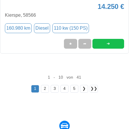
14.250 €
Kierspe, 58566
160.980 km
Diesel
110 kw (150 PS)
➜
★
➦
1 - 10 von 41
1
2
3
4
5
❯
❯❯