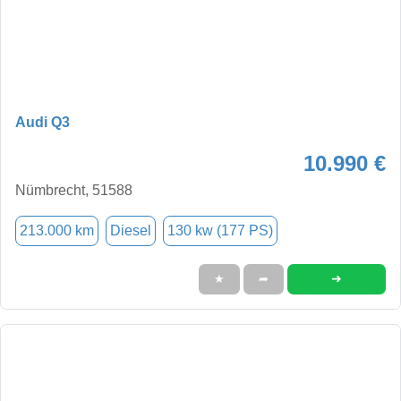
Audi Q3
10.990 €
Nümbrecht, 51588
213.000 km
Diesel
130 kw (177 PS)
➜
★
➦