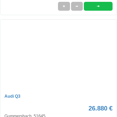
➜
★
➦
Audi Q3
26.880 €
Gummersbach, 51645