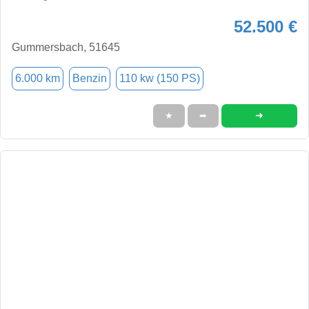
52.500 €
Gummersbach, 51645
6.000 km
Benzin
110 kw (150 PS)
➜
★
➦