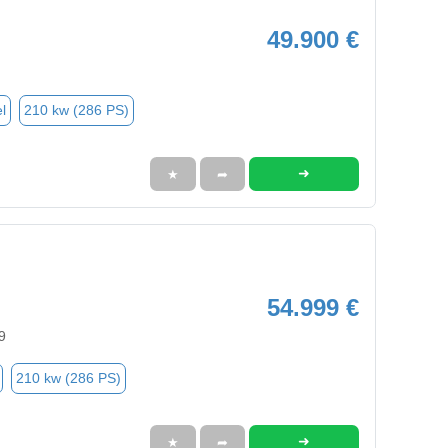
49.900 €
l
210 kw (286 PS)
➜
★
➦
54.999 €
9
210 kw (286 PS)
➜
★
➦