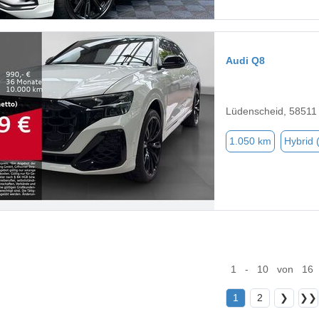
Audi Q8
Lüdenscheid, 58511
1.050 km
Hybrid 
1 - 10 von 16
1
2
❯
❯❯