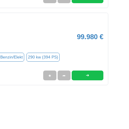
99.980 €
(Benzin/Elekt
290 kw (394 PS)
➜
★
➦