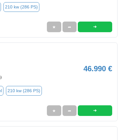
210 kw (286 PS)
➜
★
➦
46.990 €
9
l
210 kw (286 PS)
➜
★
➦