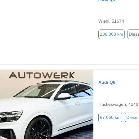
Wiehl, 51674
136.000 km
Diese
Audi Q8
Hückeswagen, 4249
67.650 km
Diesel