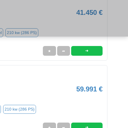
41.450 €
l
210 kw (286 PS)
➜
★
➦
59.991 €
210 kw (286 PS)
➜
★
➦