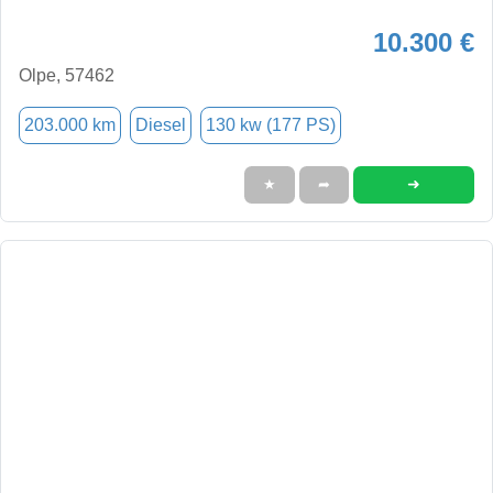
10.300 €
Olpe, 57462
203.000 km
Diesel
130 kw (177 PS)
➜
★
➦