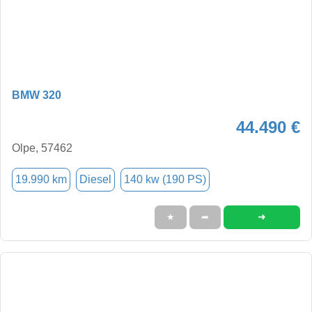
BMW 320
44.490 €
Olpe, 57462
19.990 km
Diesel
140 kw (190 PS)
➜
★
➦