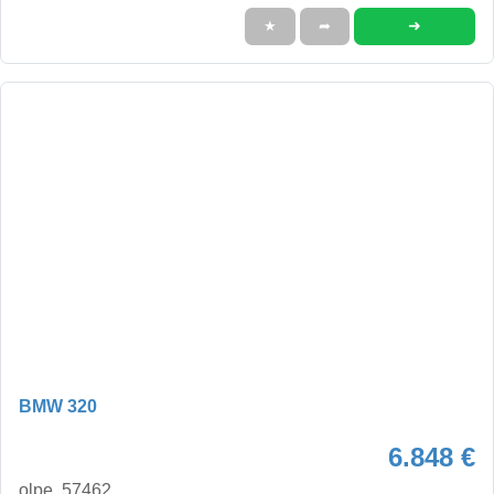
➜
★
➦
BMW 320
6.848 €
olpe, 57462