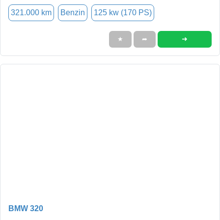
321.000 km
Benzin
125 kw (170 PS)
➜
★
➦
BMW 320