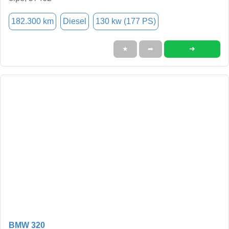
182.300 km
Diesel
130 kw (177 PS)
➜
★
➦
BMW 320