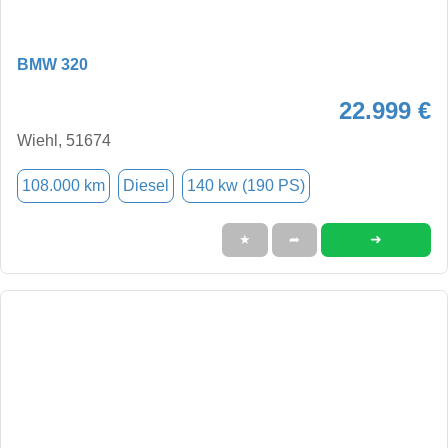
BMW 320
22.999 €
Wiehl, 51674
108.000 km
Diesel
140 kw (190 PS)
➜
★
➦