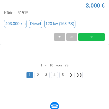
3.000 €
Kürten, 51515
403.000 km
Diesel
120 kw (163 PS)
➜
★
➦
1 - 10 von 79
1
2
3
4
5
❯
❯❯