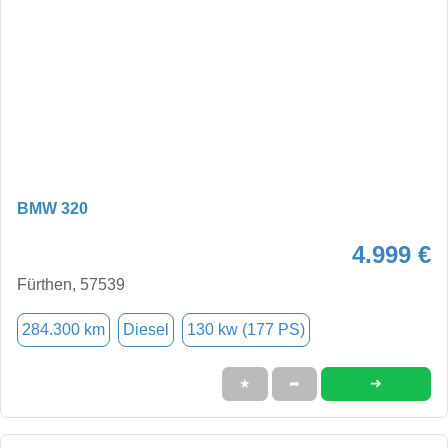
BMW 320
4.999 €
Fürthen, 57539
284.300 km
Diesel
130 kw (177 PS)
➜
★
➦