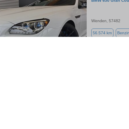
BMW 650 Gran Co
Wenden, 57482
56.574 km
Benzi
BMW 640
Radevormwald, 424
199.000 km
Diese