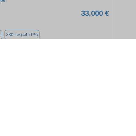
upé
33.000 €
n
330 kw (449 PS)
➜
★
➦
25.990 €
77
l
230 kw (313 PS)
➜
★
➦