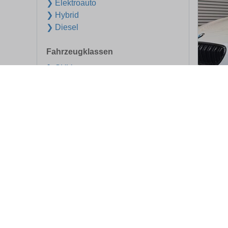
❯ Elektroauto
❯ Hybrid
❯ Diesel
Fahrzeugklassen
❯ SUV