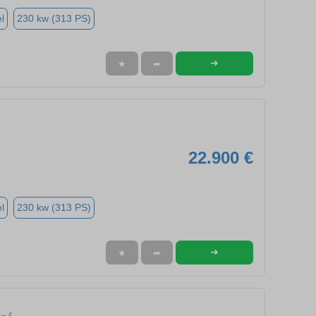
l
230 kw (313 PS)
➜
★
➦
22.900 €
l
230 kw (313 PS)
➜
★
➦