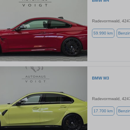
BMW M4
Radevormwald, 424
59.990 km
Benzi
BMW M3
Radevormwald, 424
17.700 km
Benzi