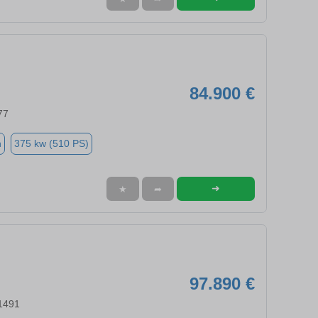
84.900 €
77
n
375 kw (510 PS)
➜
★
➦
97.890 €
51491