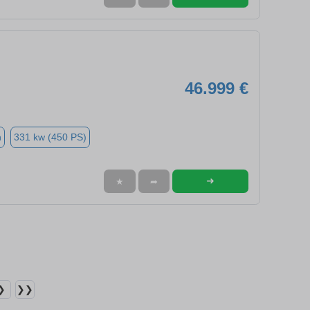
46.999 €
n
331 kw (450 PS)
➜
★
➦
❯
❯❯