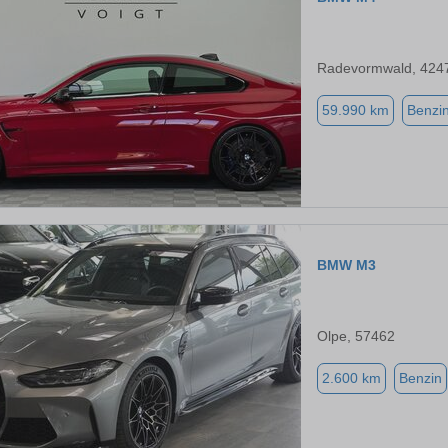
Radevormwald, 424
59.990 km
Benzi
BMW M3
Olpe, 57462
2.600 km
Benzin