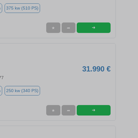
n
375 kw (510 PS)
➜
★
➦
31.990 €
77
n
250 kw (340 PS)
➜
★
➦