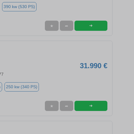
390 kw (530 PS)
➜
★
➦
31.990 €
77
n
250 kw (340 PS)
➜
★
➦