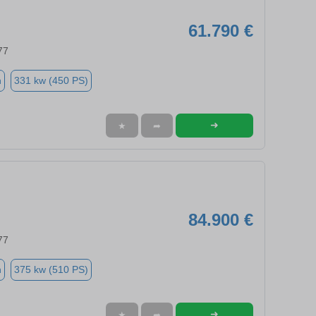
61.790 €
77
n
331 kw (450 PS)
➜
★
➦
84.900 €
77
n
375 kw (510 PS)
➜
★
➦