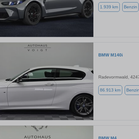
1.939 km
Benzin
BMW M140i
Radevormwald, 424
86.913 km
Benzi
BMW M4