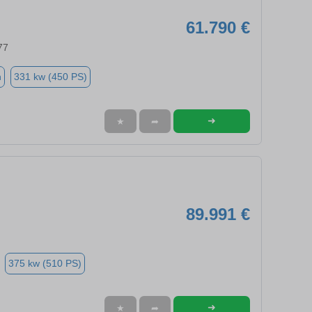
61.790 €
77
n
331 kw (450 PS)
➜
★
➦
89.991 €
375 kw (510 PS)
➜
★
➦