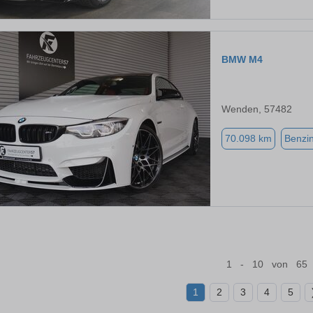
BMW M4
Wenden, 57482
70.098 km
Benzi
1 - 10 von 65
1
2
3
4
5