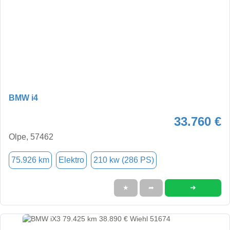
BMW i4
33.760 €
Olpe, 57462
75.926 km
Elektro
210 kw (286 PS)
➜
★
➦