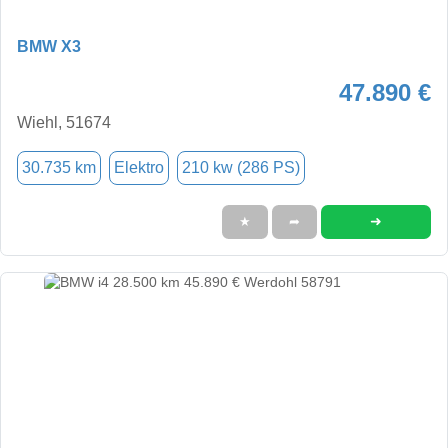
BMW X3
47.890 €
Wiehl, 51674
30.735 km
Elektro
210 kw (286 PS)
➜
★
➦