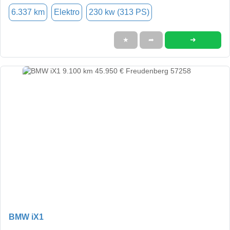
6.337 km
Elektro
230 kw (313 PS)
➜
★
➦
BMW iX1