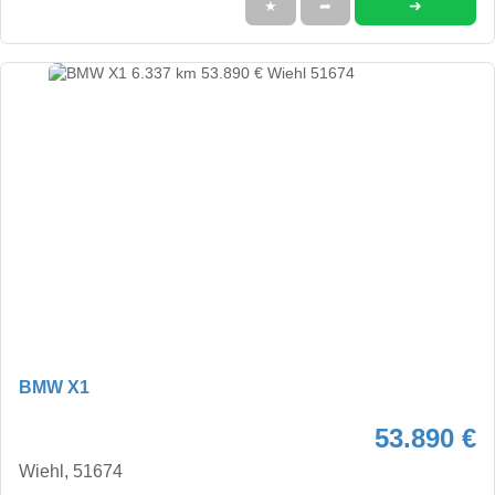
➜
★
➦
BMW X1
53.890 €
Wiehl, 51674