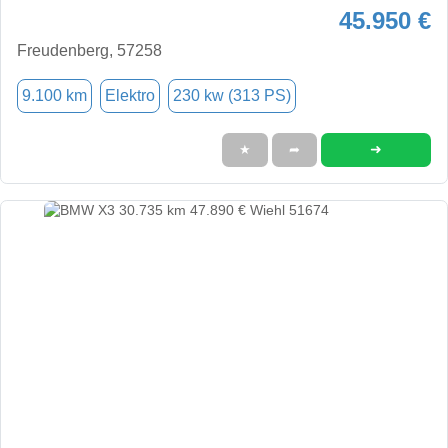
45.950 €
Freudenberg, 57258
9.100 km
Elektro
230 kw (313 PS)
➜
★
➦