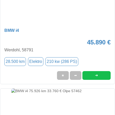
BMW i4
45.890 €
Werdohl, 58791
28.500 km
Elektro
210 kw (286 PS)
➜
★
➦