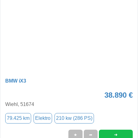
BMW iX3
38.890 €
Wiehl, 51674
79.425 km
Elektro
210 kw (286 PS)
➜
★
➦