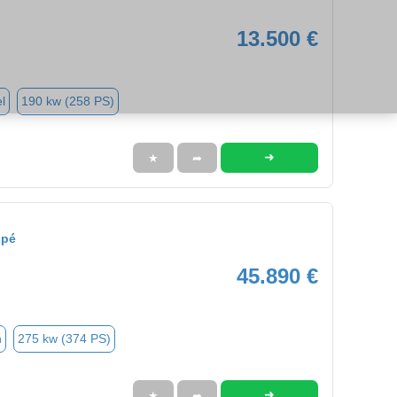
13.500 €
l
190 kw (258 PS)
➜
★
➦
upé
45.890 €
n
275 kw (374 PS)
➜
★
➦