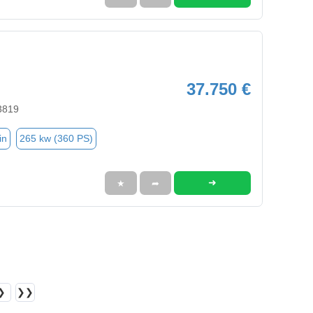
37.750 €
3819
in
265 kw (360 PS)
➜
★
➦
❯
❯❯