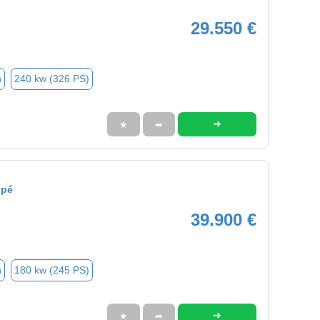
29.550 €
n
240 kw (326 PS)
➜
★
➦
upé
39.900 €
n
180 kw (245 PS)
➜
★
➦