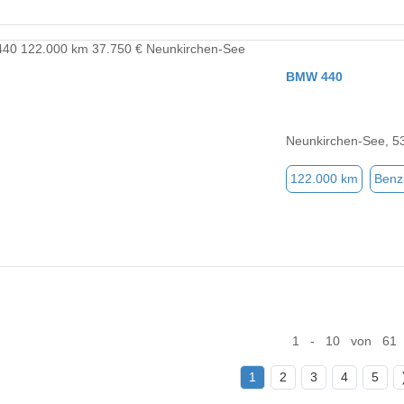
BMW 440
Neunkirchen-See, 5
122.000 km
Benz
1 - 10 von 61
1
2
3
4
5