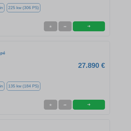
in
225 kw (306 PS)
➜
★
➦
upé
27.890 €
in
135 kw (184 PS)
➜
★
➦