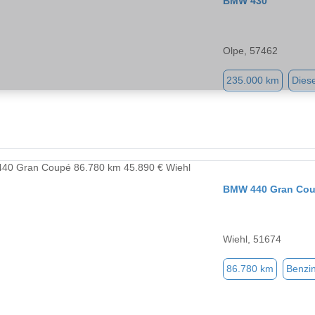
BMW 430
Olpe, 57462
235.000 km
Diese
BMW 440 Gran Co
Wiehl, 51674
86.780 km
Benzi