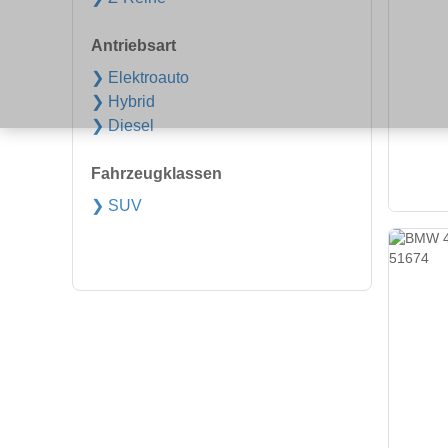
Antriebsart
❯ Elektroauto
❯ Hybrid
❯ Diesel
Fahrzeugklassen
❯ SUV