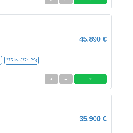
45.890 €
n
275 kw (374 PS)
➜
★
➦
35.900 €