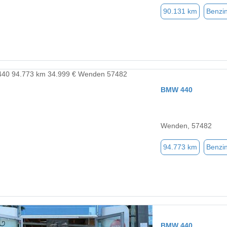
90.131 km
Benzi
BMW 440
Wenden, 57482
94.773 km
Benzi
BMW 440