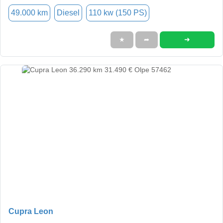
49.000 km
Diesel
110 kw (150 PS)
➜
★
➦
Cupra Leon