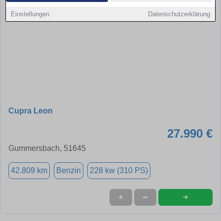
Einstellungen
Datenschutzerklärung
Cupra Leon
27.990 €
Gummersbach, 51645
42.809 km
Benzin
228 kw (310 PS)
➜
★
➦