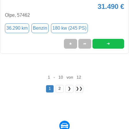
31.490 €
Olpe, 57462
36.290 km
Benzin
180 kw (245 PS)
➜
★
➦
1 - 10 von 12
1
2
❯
❯❯