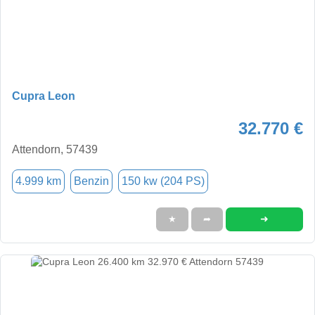
Cupra Leon
32.770 €
Attendorn, 57439
4.999 km
Benzin
150 kw (204 PS)
➜
★
➦