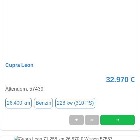
Cupra Leon
32.970 €
Attendorn, 57439
26.400 km
Benzin
228 kw (310 PS)
➜
★
➦