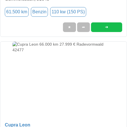
61.500 km
Benzin
110 kw (150 PS)
➜
★
➦
Cupra Leon