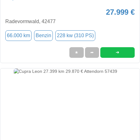
27.999 €
Radevormwald, 42477
66.000 km
Benzin
228 kw (310 PS)
➜
★
➦