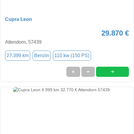
Cupra Leon
29.870 €
Attendorn, 57439
27.399 km
Benzin
110 kw (150 PS)
➜
★
➦