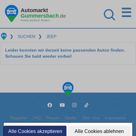
☰
Automarkt
Gummersbach
.de
Autos einfach finden
❯
SUCHEN
❯
JEEP
Leider konnten wir derzeit keine passenden Autos finden.
Schauen Sie bald wieder vorbei!
Ratgeber
FAQ
Presse
Städte
Über Uns
Impressum
Datenschutz
Cookies
Alle Cookies akzeptieren
Alle Cookies ablehnen