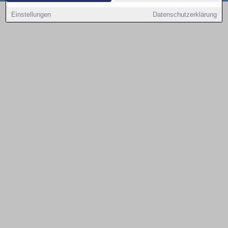
Copyright © 2000 - 2026 | 1A Infosysteme GmbH | Content by: 1a-sites-autos
Einstellungen
Datenschutzerklärung
09.08.2026