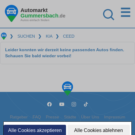
☰
Automarkt
Gummersbach
.de
Autos einfach finden
❯
SUCHEN
❯
KIA
❯
CEED
Leider konnten wir derzeit keine passenden Autos finden.
Schauen Sie bald wieder vorbei!
Ratgeber
FAQ
Presse
Städte
Über Uns
Impressum
Datenschutz
Cookies
Alle Cookies akzeptieren
Alle Cookies ablehnen