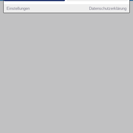
Copyright © 2000 - 2026 | 1A Infosysteme GmbH | Content by: 1a-sites-autos
Einstellungen
Datenschutzerklärung
09.08.2026